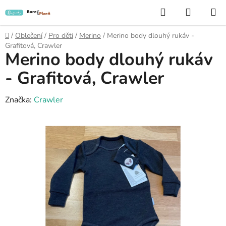
Přejít
Hledat
NÁKUP
na
KOŠÍK
obsah
Domů
/
Oblečení
/
Pro děti
/
Merino
/
Merino body dlouhý rukáv -
Grafitová, Crawler
Merino body dlouhý rukáv
- Grafitová, Crawler
Značka:
Crawler