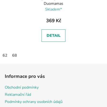
Duomamas
Skladem*
369 Kč
DETAIL
62
68
Z
á
Informace pro vás
p
a
Obchodní podmínky
t
Reklamační řád
í
Podmínky ochrany osobních údajů