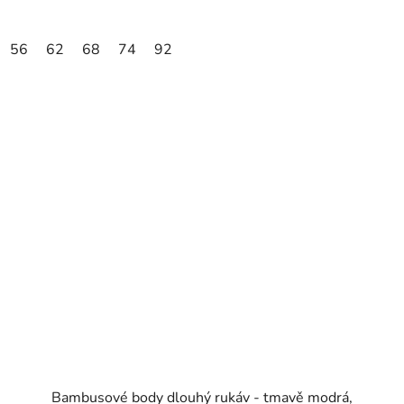
56
62
68
74
92
Bambusové body dlouhý rukáv - tmavě modrá,