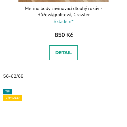
Merino body zavinovací dlouhý rukáv -
Růžová/grafitová, Crawler
Skladem*
850 Kč
DETAIL
56-62/68
TIP
VÝPRODEJ