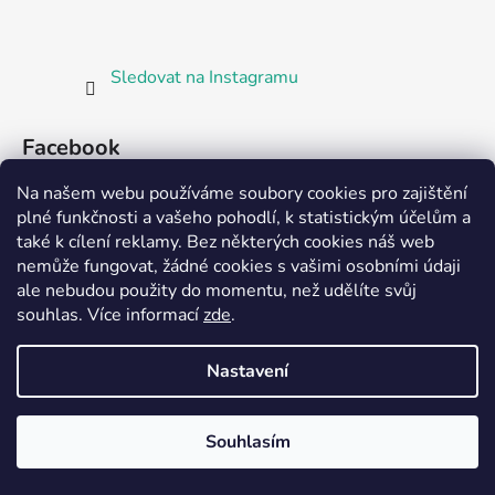
Sledovat na Instagramu
Facebook
Na našem webu používáme soubory cookies pro zajištění
plné funkčnosti a vašeho pohodlí, k statistickým účelům a
také k cílení reklamy. Bez některých cookies náš web
nemůže fungovat, žádné cookies s vašimi osobními údaji
ale nebudou použity do momentu, než udělíte svůj
Partnerská prodejna Barefoot Plzeň
souhlas
.
Více informací
zde
.
Nastavení
Vytvořil Shoptet
Souhlasím
Copyright 2026
Bosorka Plzeň
. Všechna práva
vyhrazena.