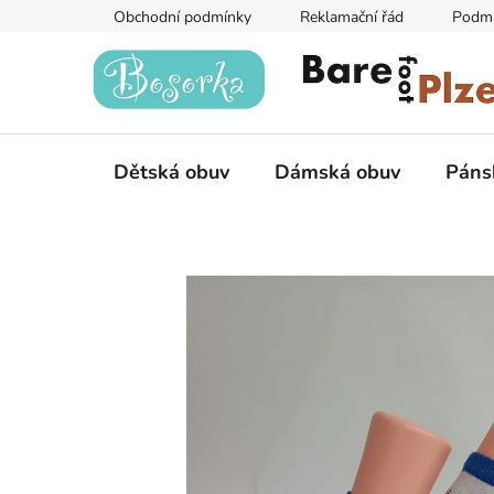
Přejít
Obchodní podmínky
Reklamační řád
Podmí
na
obsah
Dětská obuv
Dámská obuv
Páns