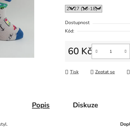
Dostupnost
Kód:
60 Kč
Měrná cena:
Tisk
Zeptat se
Popis
Diskuze
tyl.
Dopl