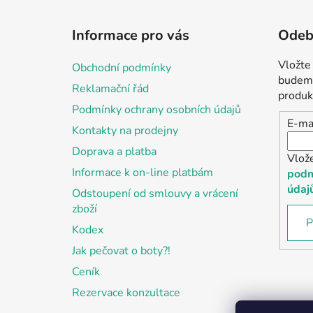
Z
á
Informace pro vás
Odebí
p
a
Vložte
Obchodní podmínky
t
budeme
Reklamační řád
í
produk
Podmínky ochrany osobních údajů
E-ma
Kontakty na prodejny
Doprava a platba
Vlož
Informace k on-line platbám
podm
údaj
Odstoupení od smlouvy a vrácení
zboží
P
Kodex
Jak pečovat o boty?!
Ceník
Rezervace konzultace