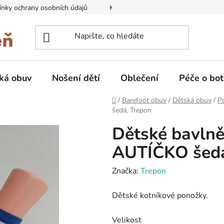
nky ochrany osobních údajů
Kontakty na prodejny
Doprava
ká obuv
Nošení dětí
Oblečení
Péče o bot
Domů
/
Barefoot obuv
/
Dětská obuv
/
P
šedá, Trepon
Dětské bavln
AUTÍČKO šedá
Značka:
Trepon
Dětské kotníkové ponožky.
Velikost