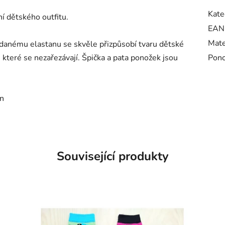
Kate
í dětského outfitu.
EAN
Mate
idanému elastanu se skvěle přizpůsobí tvaru dětské
 které se nezařezávají. Špička a pata ponožek jsou
Pono
an
Související produkty