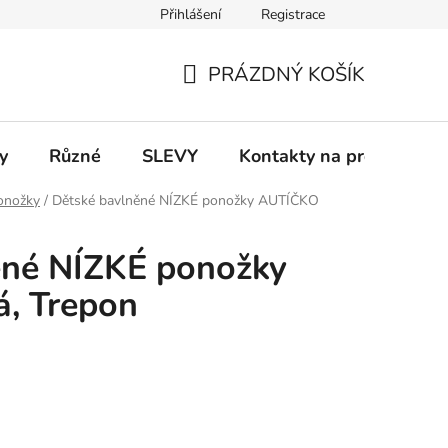
Přihlášení
Registrace
 a platba
Informace k on-line platbám
Odstoupení od smlou
PRÁZDNÝ KOŠÍK
NÁKUPNÍ
KOŠÍK
y
Různé
SLEVY
Kontakty na prodejny
onožky
/
Dětské bavlněné NÍZKÉ ponožky AUTÍČKO
ěné NÍZKÉ ponožky
, Trepon