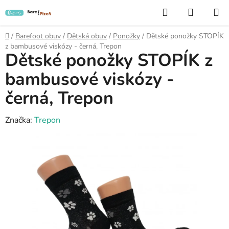
Přejít
Hledat
NÁKUP
na
KOŠÍK
obsah
Domů
/
Barefoot obuv
/
Dětská obuv
/
Ponožky
/
Dětské ponožky STOPÍK
z bambusové viskózy - černá, Trepon
Dětské ponožky STOPÍK z
bambusové viskózy -
černá, Trepon
Značka:
Trepon