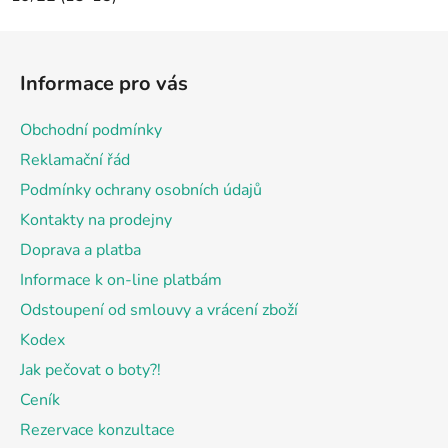
Z
á
Informace pro vás
p
a
Obchodní podmínky
t
Reklamační řád
í
Podmínky ochrany osobních údajů
Kontakty na prodejny
Doprava a platba
Informace k on-line platbám
Odstoupení od smlouvy a vrácení zboží
Kodex
Jak pečovat o boty?!
Ceník
Rezervace konzultace