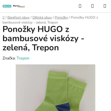
Přejít
Hledat
NÁKUP
na
KOŠÍK
obsah
Domů
/
Barefoot obuv
/
Dětská obuv
/
Ponožky
/
Ponožky HUGO z
bambusové viskózy - zelená, Trepon
Ponožky HUGO z
bambusové viskózy -
zelená, Trepon
Značka:
Trepon