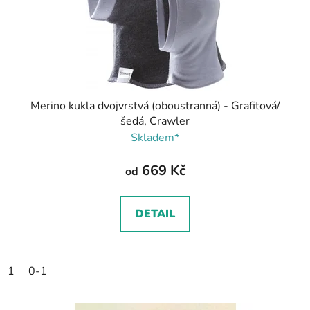
Merino kukla dvojvrstvá (oboustranná) - Grafitová/
šedá, Crawler
Skladem*
669 Kč
od
DETAIL
1
0-1