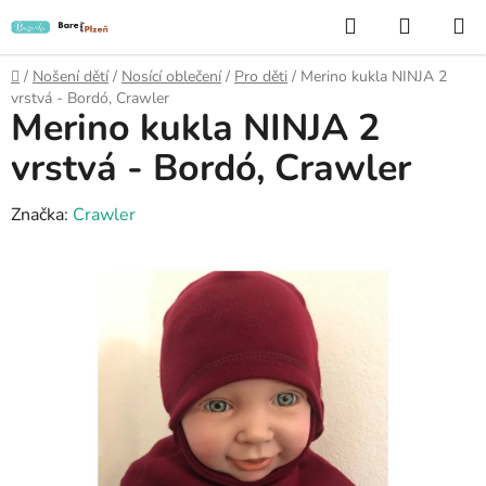
Přejít
Hledat
NÁKUP
na
KOŠÍK
obsah
Domů
/
Nošení dětí
/
Nosící oblečení
/
Pro děti
/
Merino kukla NINJA 2
vrstvá - Bordó, Crawler
Merino kukla NINJA 2
vrstvá - Bordó, Crawler
Značka:
Crawler