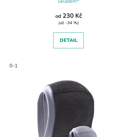
Skladem*
230 Kč
od
(až –34 %)
DETAIL
0-1