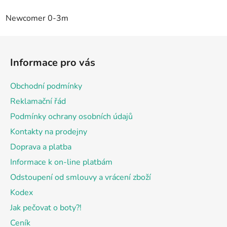
Newcomer 0-3m
Z
á
Informace pro vás
p
a
Obchodní podmínky
t
Reklamační řád
í
Podmínky ochrany osobních údajů
Kontakty na prodejny
Doprava a platba
Informace k on-line platbám
Odstoupení od smlouvy a vrácení zboží
Kodex
Jak pečovat o boty?!
Ceník