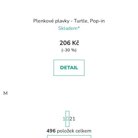
Plenkové plavky - Turtle, Pop-in
Skladem*
206 Kč
(–30 %)
DETAIL
M
S
1
t
21
r
á
496
položek celkem
O
n