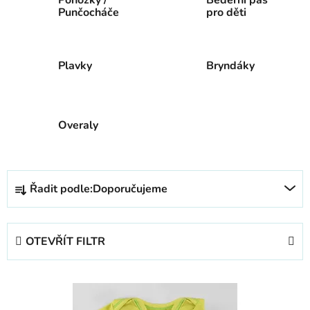
Punčocháče
pro děti
Plavky
Bryndáky
Overaly
Ř
Řadit podle:
Doporučujeme
a
z
e
OTEVŘÍT FILTR
n
í
V
p
ý
r