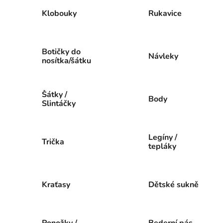
Klobouky
Rukavice
Botičky do
Návleky
nosítka/šátku
Šátky /
Body
Slintáčky
Legíny /
Trička
tepláky
Kraťasy
Dětské sukně
Ponožky /
Bederní pás