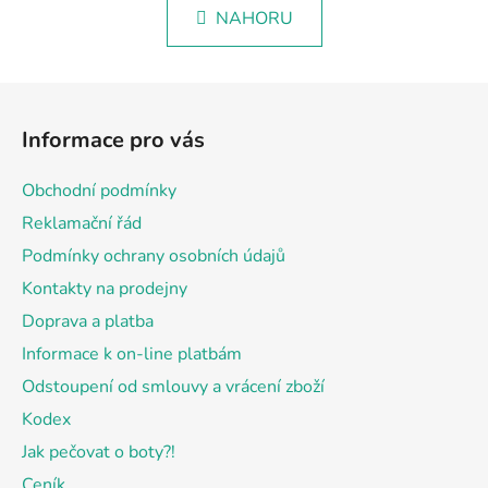
v
k
NAHORU
l
o
á
v
á
d
Z
n
a
á
í
c
Informace pro vás
p
í
p
a
Obchodní podmínky
r
t
v
Reklamační řád
í
k
Podmínky ochrany osobních údajů
y
Kontakty na prodejny
v
ý
Doprava a platba
p
Informace k on-line platbám
i
Odstoupení od smlouvy a vrácení zboží
s
u
Kodex
Jak pečovat o boty?!
Ceník