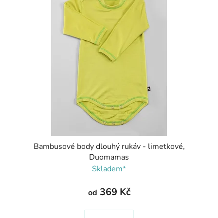
p
o
i
d
s
u
p
k
r
t
o
ů
d
u
k
t
ů
Bambusové body dlouhý rukáv - limetkové,
Duomamas
Skladem*
369 Kč
od