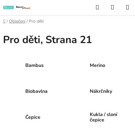
Přejít
Hledat
NÁKUP
na
KOŠÍK
obsah
Domů
/
Oblečení
/
Pro děti
Pro děti
, Strana 21
Bambus
Merino
Biobavlna
Nákrčníky
Kukla / sloní
Čepice
čepice