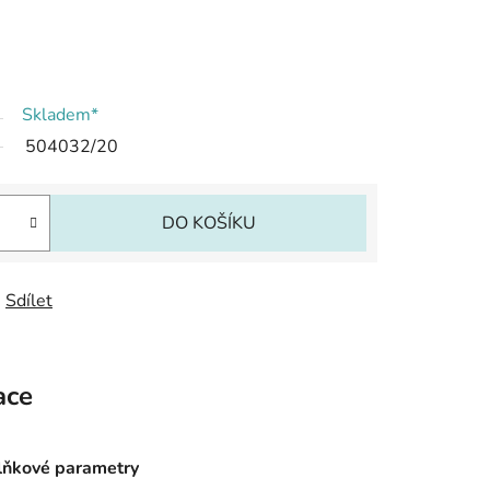
Skladem*
504032/20
DO KOŠÍKU
Sdílet
ace
ňkové parametry