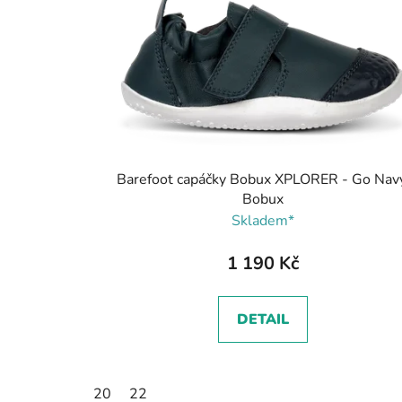
Barefoot capáčky Bobux XPLORER - Go Navy
Bobux
Skladem*
1 190 Kč
DETAIL
20
22