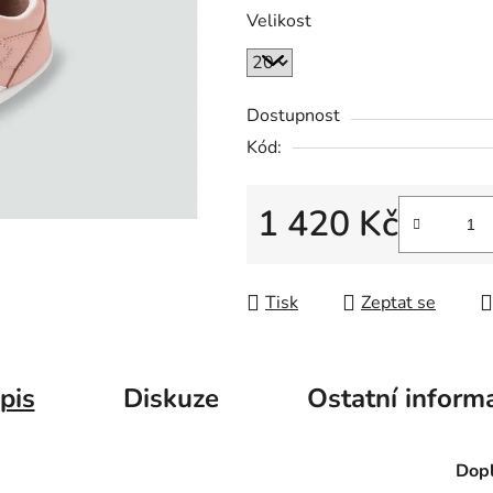
Velikost
Dostupnost
Kód:
1 420 Kč
Měrná cena:
Tisk
Zeptat se
pis
Diskuze
Ostatní inform
Dopl