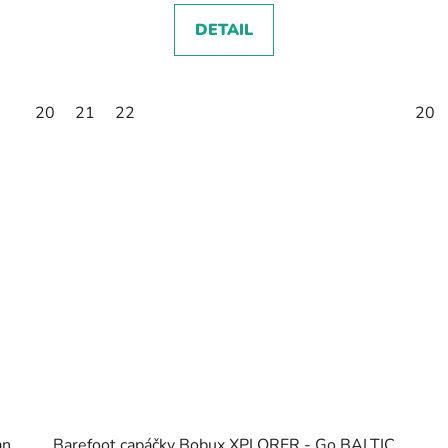
DETAIL
20
21
22
20
an
Barefoot capáčky Bobux XPLORER - Go BALTIC