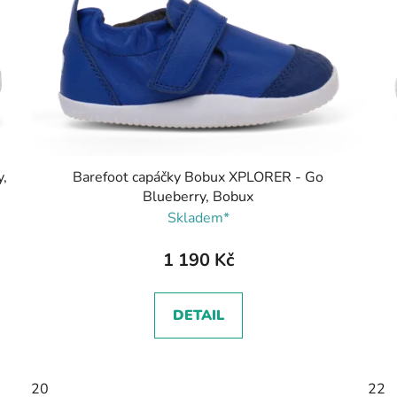
,
Barefoot capáčky Bobux XPLORER - Go
Blueberry, Bobux
Skladem*
1 190 Kč
DETAIL
20
22