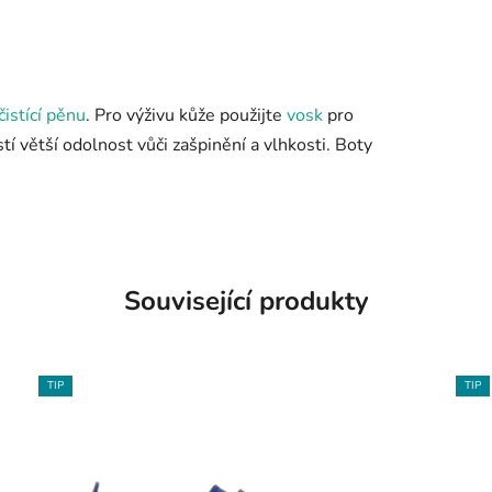
čistící pěnu
. Pro výživu kůže použijte
vosk
pro
stí větší odolnost vůči zašpinění a vlhkosti. Boty
Související produkty
TIP
TIP