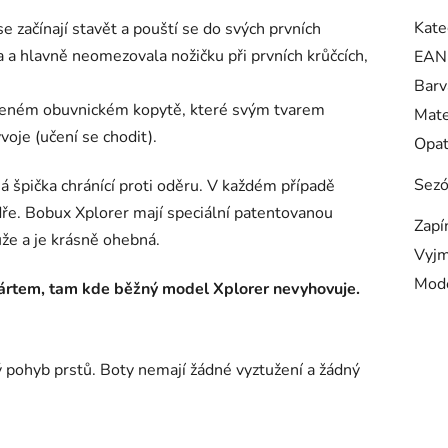
Kate
e začínají stavět a pouští se do svých prvních
a a hlavně neomezovala nožičku při prvních krůčcích,
EAN
Barv
ořeném obuvnickém kopytě, které svým tvarem
Mate
voje (učení se chodit).
Opa
Sez
á špička chránící proti oděru. V každém případě
 odře. Bobux Xplorer mají speciální patentovanou
Zapí
že a je krásně ohebná.
Vyjm
Mod
ártem, tam kde běžný model Xplorer nevyhovuje.
ý pohyb prstů. Boty nemají žádné vyztužení a žádný