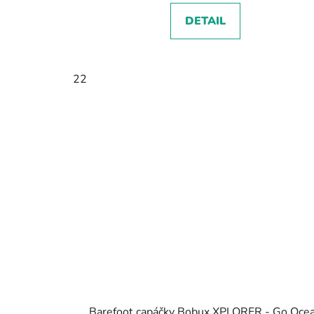
DETAIL
22
Barefoot capáčky Bobux XPLORER - Go Oce