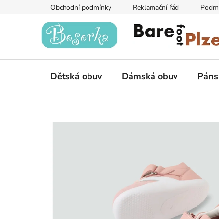
Přejít
Obchodní podmínky
Reklamační řád
Podmí
na
obsah
Dětská obuv
Dámská obuv
Páns