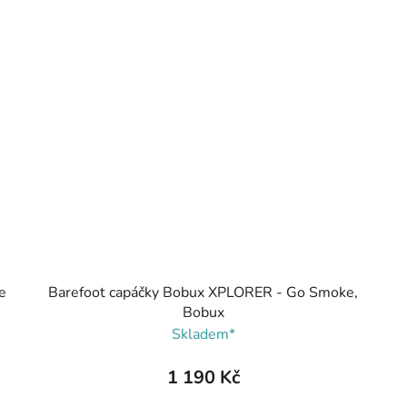
e
Barefoot capáčky Bobux XPLORER - Go Smoke,
Bobux
Skladem*
1 190 Kč