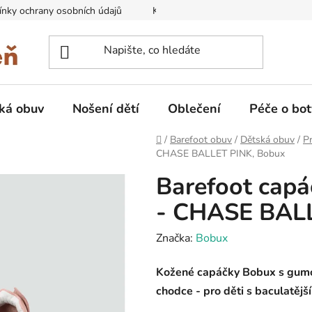
nky ochrany osobních údajů
Kontakty na prodejny
Doprava
ká obuv
Nošení dětí
Oblečení
Péče o bot
Domů
/
Barefoot obuv
/
Dětská obuv
/
Pr
CHASE BALLET PINK, Bobux
Barefoot cap
- CHASE BALL
Značka:
Bobux
Kožené capáčky Bobux s gumo
chodce - pro děti s baculatější