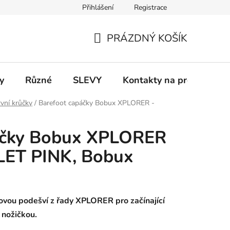
Přihlášení
Registrace
 a platba
Informace k on-line platbám
Odstoupení od smlou
PRÁZDNÝ KOŠÍK
NÁKUPNÍ
KOŠÍK
y
Různé
SLEVY
Kontakty na prodejny
vní krůčky
/
Barefoot capáčky Bobux XPLORER -
áčky Bobux XPLORER
ET PINK, Bobux
vou podešví z řady XPLORER pro začínající
 nožičkou.