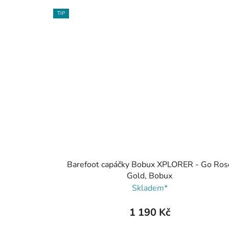
TIP
Barefoot capáčky Bobux XPLORER - Go Ros
Gold, Bobux
Skladem*
1 190 Kč