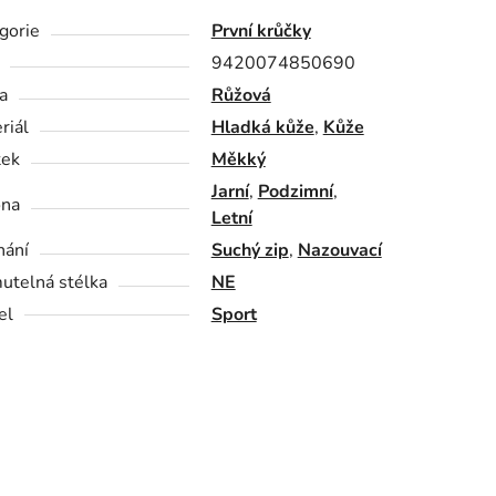
gorie
První krůčky
9420074850690
a
Růžová
riál
Hladká kůže
,
Kůže
tek
Měkký
Jarní
,
Podzimní
,
óna
Letní
nání
Suchý zip
,
Nazouvací
utelná stélka
NE
el
Sport