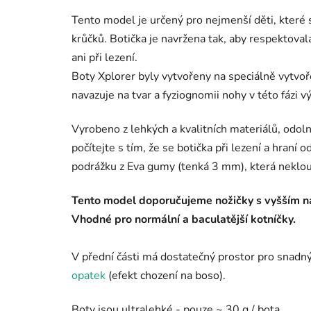
Tento model je určený pro nejmenší děti, které s
krůčků. Botička je navržena tak, aby respektoval
ani při lezení.
Boty Xplorer byly vytvořeny na speciálně vytv
navazuje na tvar a fyziognomii nohy v této fázi vý
Vyrobeno z lehkých a kvalitních materiálů, odoln
počítejte s tím, že se botička při lezení a hraní
podrážku z Eva gumy (tenká 3 mm), která neklou
Tento model doporučujeme nožičky s vyšším n
Vhodné pro normální a baculatější kotníčky.
V přední části má dostatečný prostor pro snadn
opatek
(efekt chození na boso).
Boty jsou ultralehké - pouze ~ 30 g / bota.