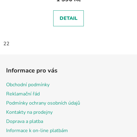
DETAIL
22
Z
á
Informace pro vás
p
a
Obchodní podmínky
t
Reklamační řád
í
Podmínky ochrany osobních údajů
Kontakty na prodejny
Doprava a platba
Informace k on-line platbám