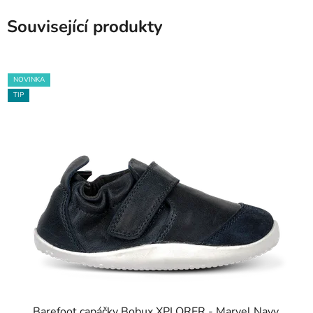
Související produkty
NOVINKA
TIP
Barefoot capáčky Bobux XPLORER - Marvel Navy,