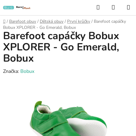
Přejít
Hledat
NÁKUP
na
KOŠÍK
obsah
Domů
/
Barefoot obuv
/
Dětská obuv
/
První krůčky
/
Barefoot capáčky
Bobux XPLORER - Go Emerald, Bobux
Barefoot capáčky Bobux
XPLORER - Go Emerald,
Bobux
Značka:
Bobux