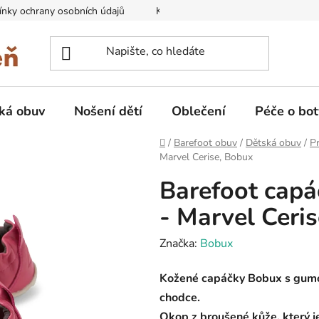
nky ochrany osobních údajů
Kontakty na prodejny
Doprava
ká obuv
Nošení dětí
Oblečení
Péče o bot
Domů
/
Barefoot obuv
/
Dětská obuv
/
Pr
Marvel Cerise, Bobux
Barefoot cap
- Marvel Ceri
Značka:
Bobux
Kožené capáčky Bobux s gumo
chodce.
Okop z broušené kůže, který j