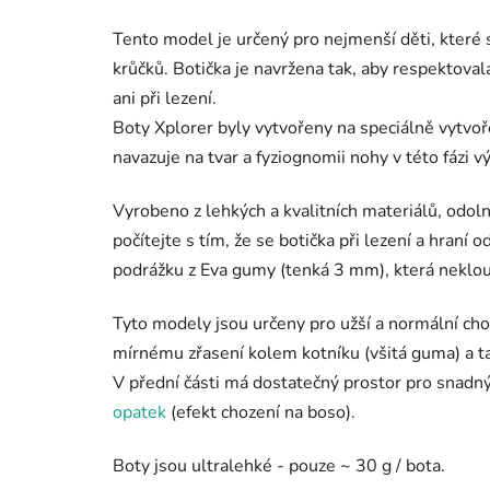
Tento model je určený pro nejmenší děti, které s
krůčků. Botička je navržena tak, aby respektoval
ani při lezení.
Boty Xplorer byly vytvořeny na speciálně vytv
navazuje na tvar a fyziognomii nohy v této fázi vý
Vyrobeno z lehkých a kvalitních materiálů, odoln
počítejte s tím, že se botička při lezení a hraní
podrážku z Eva gumy (tenká 3 mm), která neklou
Tyto modely jsou určeny pro užší a normální chod
mírnému zřasení kolem kotníku (všitá guma) a t
V přední části má dostatečný prostor pro snadn
opatek
(efekt chození na boso).
Boty jsou ultralehké - pouze ~ 30 g / bota.