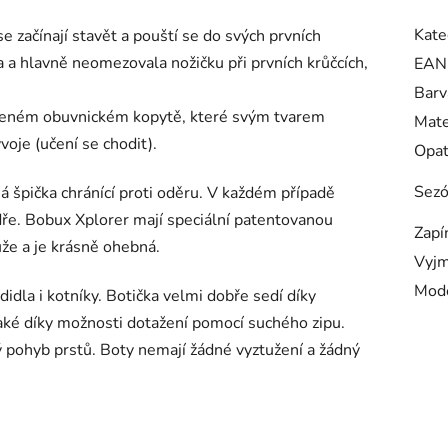
Kate
e začínají stavět a pouští se do svých prvních
a a hlavně neomezovala nožičku při prvních krůčcích,
EAN
Barv
ořeném obuvnickém kopytě, které svým tvarem
Mate
voje (učení se chodit).
Opa
Sez
á špička chránící proti oděru. V každém případě
 odře. Bobux Xplorer mají speciální patentovanou
Zapí
že a je krásně ohebná.
Vyjm
Mod
idla i kotníky. Botička velmi dobře sedí díky
aké díky možnosti dotažení pomocí suchého zipu.
ý pohyb prstů. Boty nemají žádné vyztužení a žádný