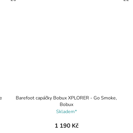
e
Barefoot capáčky Bobux XPLORER - Go Smoke,
Bobux
Skladem*
1 190 Kč