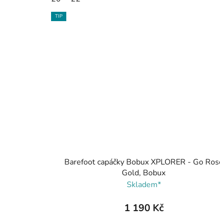
TIP
Barefoot capáčky Bobux XPLORER - Go Ros
Gold, Bobux
Skladem*
1 190 Kč