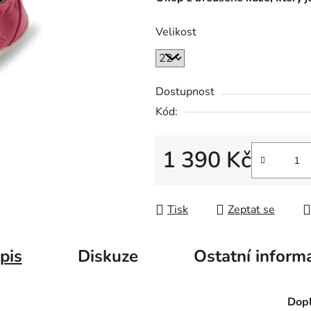
Velikost
Dostupnost
Kód:
1 390 Kč
Měrná cena:
Tisk
Zeptat se
pis
Diskuze
Ostatní inform
Dopl