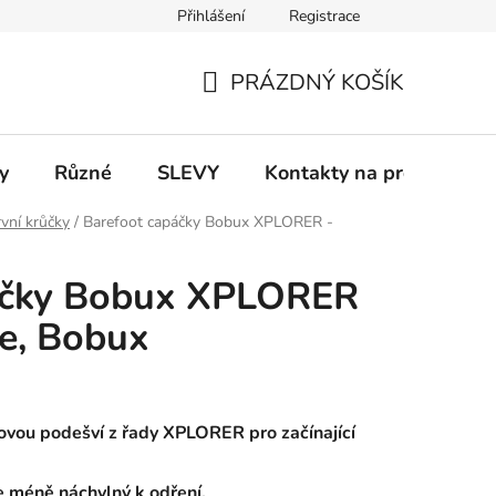
Přihlášení
Registrace
 a platba
Informace k on-line platbám
Odstoupení od smlou
PRÁZDNÝ KOŠÍK
NÁKUPNÍ
KOŠÍK
y
Různé
SLEVY
Kontakty na prodejny
vní krůčky
/
Barefoot capáčky Bobux XPLORER -
áčky Bobux XPLORER
se, Bobux
vou podešví z řady XPLORER pro začínající
e méně náchylný k odření.