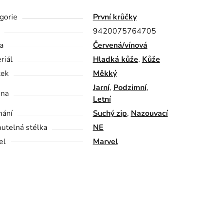
gorie
První krůčky
9420075764705
a
Červená/vínová
riál
Hladká kůže
,
Kůže
tek
Měkký
Jarní
,
Podzimní
,
óna
Letní
nání
Suchý zip
,
Nazouvací
utelná stélka
NE
el
Marvel