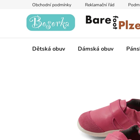
Přejít
Obchodní podmínky
Reklamační řád
Podmí
na
obsah
Dětská obuv
Dámská obuv
Páns