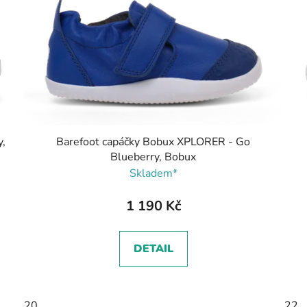
,
Barefoot capáčky Bobux XPLORER - Go
Blueberry, Bobux
Skladem*
1 190 Kč
DETAIL
20
22