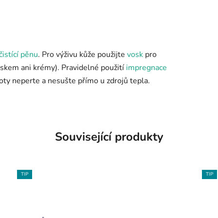
čistící pěnu
. Pro výživu kůže použijte
vosk
pro
skem ani krémy). Pravidelné použití
impregnace
 Boty neperte a nesušte přímo u zdrojů tepla.
Související produkty
TIP
TIP