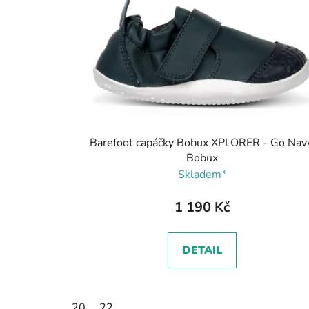
Barefoot capáčky Bobux XPLORER - Go Navy
Bobux
Skladem*
1 190 Kč
DETAIL
20
22