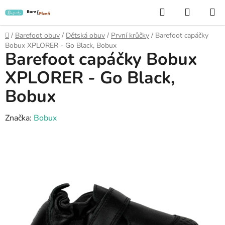
Přejít
Hledat
NÁKUP
na
KOŠÍK
obsah
Domů
/
Barefoot obuv
/
Dětská obuv
/
První krůčky
/
Barefoot capáčky
Bobux XPLORER - Go Black, Bobux
Barefoot capáčky Bobux
XPLORER - Go Black,
Bobux
Značka:
Bobux