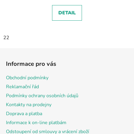
DETAIL
22
Z
á
Informace pro vás
p
a
Obchodní podmínky
t
Reklamační řád
í
Podmínky ochrany osobních údajů
Kontakty na prodejny
Doprava a platba
Informace k on-line platbám
Odstoupení od smlouvy a vrácení zboží