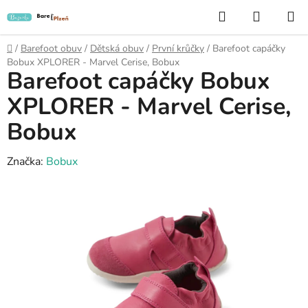
Přejít
Hledat
NÁKUP
na
KOŠÍK
obsah
Domů
/
Barefoot obuv
/
Dětská obuv
/
První krůčky
/
Barefoot capáčky
Bobux XPLORER - Marvel Cerise, Bobux
Barefoot capáčky Bobux
XPLORER - Marvel Cerise,
Bobux
Značka:
Bobux