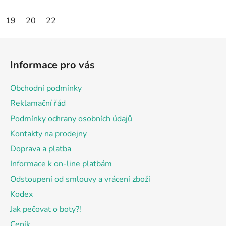
19
20
22
Z
á
Informace pro vás
p
a
Obchodní podmínky
t
Reklamační řád
í
Podmínky ochrany osobních údajů
Kontakty na prodejny
Doprava a platba
Informace k on-line platbám
Odstoupení od smlouvy a vrácení zboží
Kodex
Jak pečovat o boty?!
Ceník