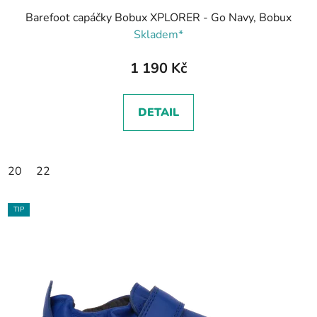
Barefoot capáčky Bobux XPLORER - Go Navy, Bobux
Skladem*
1 190 Kč
DETAIL
20
22
TIP