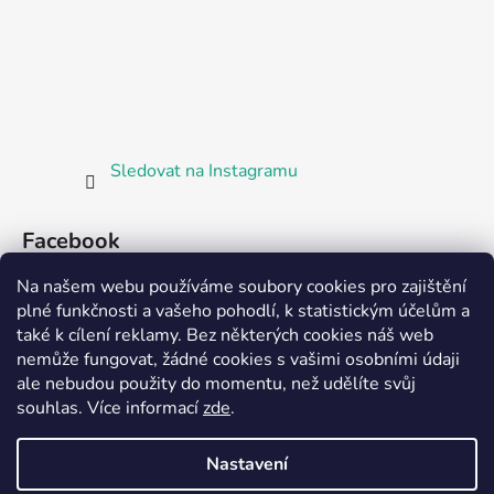
Sledovat na Instagramu
Facebook
Na našem webu používáme soubory cookies pro zajištění
plné funkčnosti a vašeho pohodlí, k statistickým účelům a
také k cílení reklamy. Bez některých cookies náš web
nemůže fungovat, žádné cookies s vašimi osobními údaji
ale nebudou použity do momentu, než udělíte svůj
Partnerská prodejna Barefoot Plzeň
souhlas
.
Více informací
zde
.
Nastavení