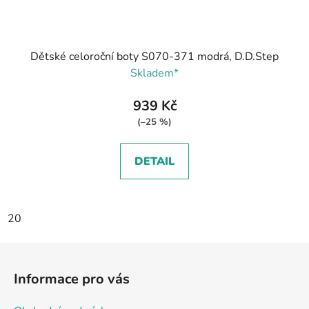
Dětské celoroční boty S070-371 modrá, D.D.Step
Skladem*
939 Kč
(–25 %)
DETAIL
20
Z
á
Informace pro vás
p
a