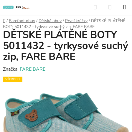
Přejít
Hledat
NÁKUP
na
KOŠÍK
obsah
Domů
/
Barefoot obuv
/
Dětská obuv
/
První krůčky
/
DĚTSKÉ PLÁTĚNÉ
BOTY 5011432 - tyrkysové suchý zip, FARE BARE
DĚTSKÉ PLÁTĚNÉ BOTY
5011432 - tyrkysové suchý
zip, FARE BARE
Značka:
FARE BARE
VÝPRODEJ