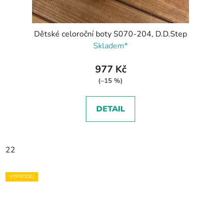
Dětské celoroční boty S070-204, D.D.Step
Skladem*
977 Kč
(–15 %)
DETAIL
22
VÝPRODEJ