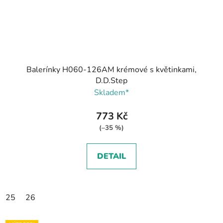
Balerínky H060-126AM krémové s květinkami,
D.D.Step
Skladem*
773 Kč
(–35 %)
DETAIL
25
26