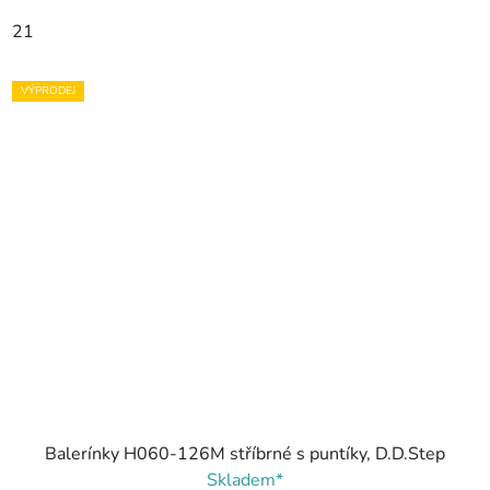
21
VÝPRODEJ
Balerínky H060-126M stříbrné s puntíky, D.D.Step
Skladem*