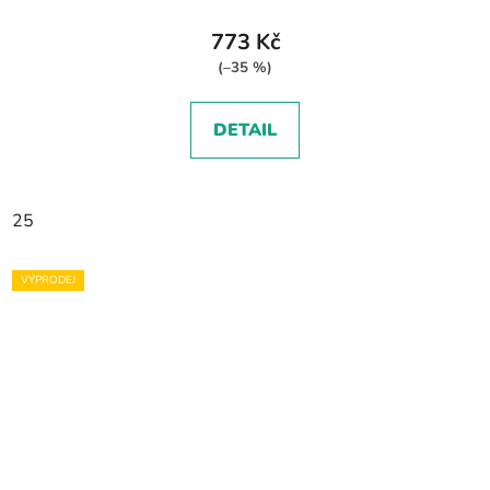
773 Kč
(–35 %)
DETAIL
25
VÝPRODEJ