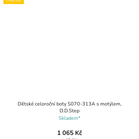
VÝPRODEJ
Dětské celoroční boty S070-313A s motýlem,
D.D.Step
Skladem*
1 065 Kč