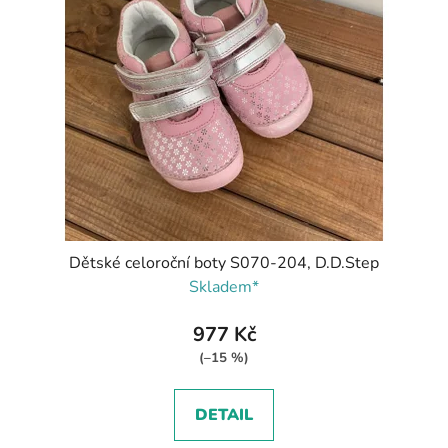
Dětské celoroční boty S070-204, D.D.Step
Skladem*
977 Kč
(–15 %)
DETAIL