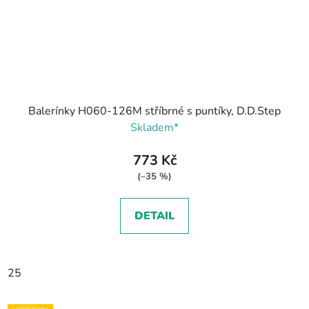
Balerínky H060-126M stříbrné s puntíky, D.D.Step
Skladem*
773 Kč
(–35 %)
DETAIL
25