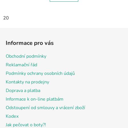
20
Z
á
Informace pro vás
p
a
Obchodní podmínky
t
Reklamační řád
í
Podmínky ochrany osobních údajů
Kontakty na prodejny
Doprava a platba
Informace k on-line platbám
Odstoupení od smlouvy a vrácení zboží
Kodex
Jak pečovat o boty?!