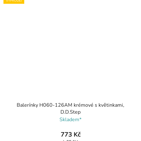
VÝPRODEJ
Balerínky H060-126AM krémové s květinkami,
D.D.Step
Skladem*
773 Kč