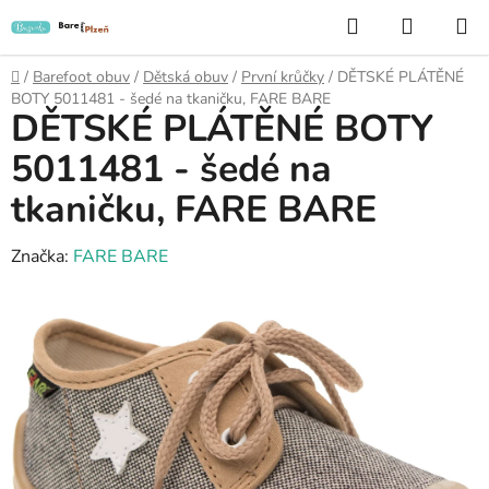
Přejít
Hledat
NÁKUP
na
KOŠÍK
obsah
Domů
/
Barefoot obuv
/
Dětská obuv
/
První krůčky
/
DĚTSKÉ PLÁTĚNÉ
BOTY 5011481 - šedé na tkaničku, FARE BARE
DĚTSKÉ PLÁTĚNÉ BOTY
5011481 - šedé na
tkaničku, FARE BARE
Značka:
FARE BARE