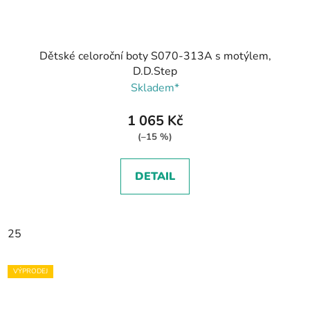
Dětské celoroční boty S070-313A s motýlem,
D.D.Step
Skladem*
1 065 Kč
(–15 %)
DETAIL
25
VÝPRODEJ