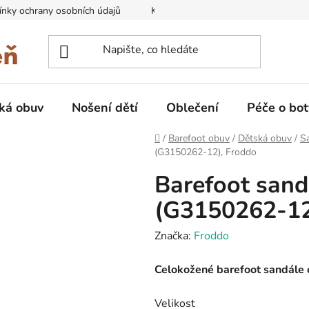
nky ochrany osobních údajů
Kontakty na prodejny
Doprava
ká obuv
Nošení dětí
Oblečení
Péče o bot
Domů
/
Barefoot obuv
/
Dětská obuv
/
Sa
(G3150262-12), Froddo
Barefoot san
(G3150262-12
Značka:
Froddo
Celokožené barefoot sandále 
Velikost