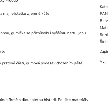
čky Froddo
Kate
a mají výstelku z jemné kůže.
EAN
Barv
Mate
 nohou, gumička se přizpůsobí i vyššímu nártu, jdou
Sez
Šířk
ártu
Zapí
Vyjm
í v prstové části, gumová podešev chozením ještě
cké firmě s dlouholetou historií. Použité materiály