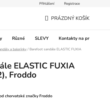
Přihlášení
Registrace
 a platba
Informace k on-line platbám
Odstoupení od smlou
PRÁZDNÝ KOŠÍK
NÁKUPNÍ
KOŠÍK
y
Různé
SLEVY
Kontakty na prodejny
ndály a balerínky
/
Barefoot sandále ELASTIC FUXIA
dále ELASTIC FUXIA
), Froddo
od chorvatské značky Froddo