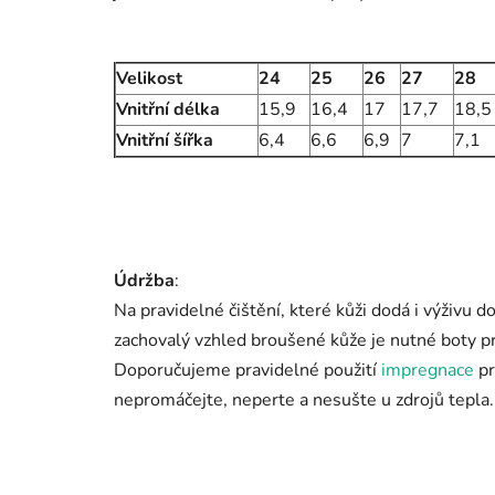
Velikost
24
25
26
27
28
Vnitřní délka
15,9
16,4
17
17,7
18,5
Vnitřní šířka
6,4
6,6
6,9
7
7,1
Údržba
:
Na pravidelné čištění, které kůži dodá i výživu 
zachovalý vzhled broušené kůže je nutné boty pr
Doporučujeme pravidelné použití
impregnace
pr
nepromáčejte, neperte a nesušte u zdrojů tepla