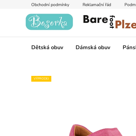
Přejít
Obchodní podmínky
Reklamační řád
Podmí
na
obsah
Dětská obuv
Dámská obuv
Páns
VÝPRODEJ