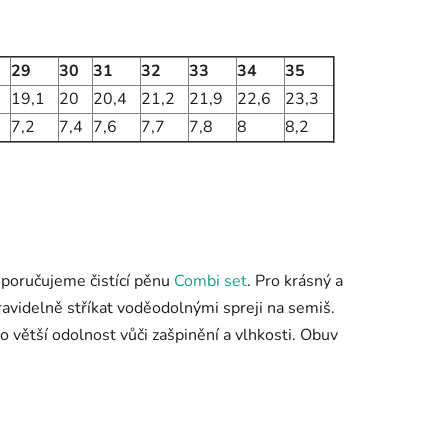
29
30
31
32
33
34
35
19,1
20
20,4
21,2
21,9
22,6
23,3
7,2
7,4
7,6
7,7
7,8
8
8,2
doporučujeme čistící pěnu
Combi set
. Pro krásný a
avidelně stříkat voděodolnými spreji na semiš.
o větší odolnost vůči zašpinění a vlhkosti. Obuv
.