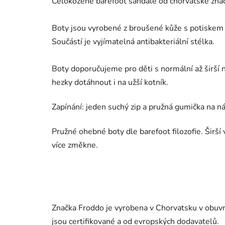
Celokožené barefoot sandále od chorvatské zna
Boty jsou vyrobené z broušené kůže s potiskem 
Součástí je vyjímatelná antibakteriální stélka.
Boty doporučujeme pro děti s
normální až širší
hezky dotáhnout i na užší kotník.
Zapínání: jeden suchý zip a pružná gumička na n
Pružné ohebné boty dle barefoot filozofie. Širš
více změkne.
Značka Froddo je vyrobena v Chorvatsku v obuvni
jsou certifikované a od evropských dodavatelů.