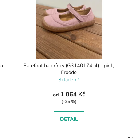
do
Barefoot balerínky (G3140174-4) - pink,
Froddo
Skladem*
1 064 Kč
od
(–25 %)
DETAIL