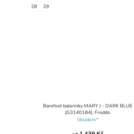
28
29
Barefoot balerínky MARY J - DARK BLUE
(G3140184), Froddo
Skladem*
1 439 Kč