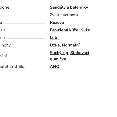
gorie
Sandály a balerínky
Zvolte variantu
a
Růžová
riál
Broušená kůže
,
Kůže
óna
Letní
a nohy
Úzká
,
Normální
Suchý zip
,
Stahovací
nání
gumička
utelná stélka
ANO