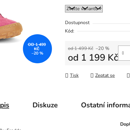
Dostupnost
Kód:
OD 1 499
od 1 499 Kč
–20 %
KČ
–20 %
od
1 199 Kč
Měrná cena:
Tisk
Zeptat se
pis
Diskuze
Ostatní inform
Dopl