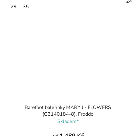
24
29
35
Barefoot balerínky MARY J - FLOWERS
(G3140184-8), Froddo
Skladem*
1 489 Kč