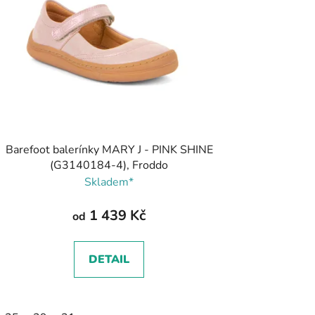
Barefoot balerínky MARY J - PINK SHINE
(G3140184-4), Froddo
Skladem*
1 439 Kč
od
DETAIL