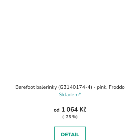
Barefoot balerínky (G3140174-4) - pink, Froddo
Skladem*
1 064 Kč
od
(–25 %)
DETAIL