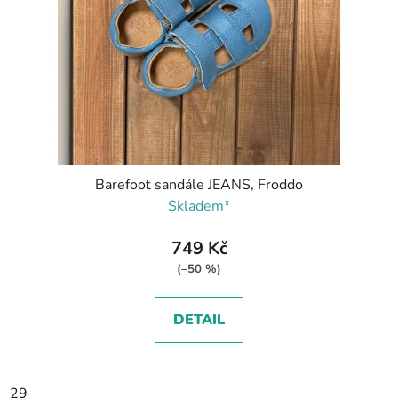
Barefoot sandále JEANS, Froddo
Skladem*
749 Kč
(–50 %)
DETAIL
29