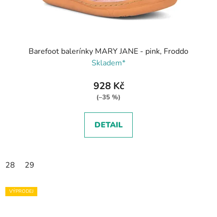
Barefoot balerínky MARY JANE - pink, Froddo
Skladem*
928 Kč
(–35 %)
DETAIL
28
29
VÝPRODEJ