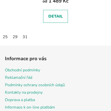
1 489 Kč
od
DETAIL
25
29
31
Z
á
Informace pro vás
p
a
Obchodní podmínky
t
Reklamační řád
í
Podmínky ochrany osobních údajů
Kontakty na prodejny
Doprava a platba
Informace k on-line platbám