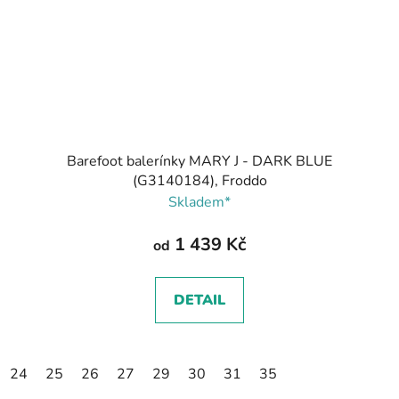
Barefoot balerínky MARY J - DARK BLUE
(G3140184), Froddo
Skladem*
1 439 Kč
od
DETAIL
24
25
26
27
29
30
31
35