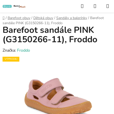
Přejít
Hledat
NÁKUP
na
KOŠÍK
obsah
Domů
/
Barefoot obuv
/
Dětská obuv
/
Sandály a balerínky
/
Barefoot
sandále PINK (G3150266-11), Froddo
Barefoot sandále PINK
(G3150266-11), Froddo
Značka:
Froddo
VÝPRODEJ