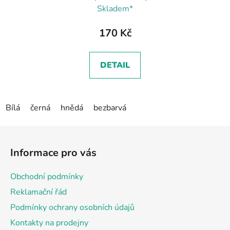
Skladem*
170 Kč
DETAIL
Bílá
černá
hnědá
bezbarvá
Z
á
Informace pro vás
p
a
Obchodní podmínky
t
Reklamační řád
í
Podmínky ochrany osobních údajů
Kontakty na prodejny