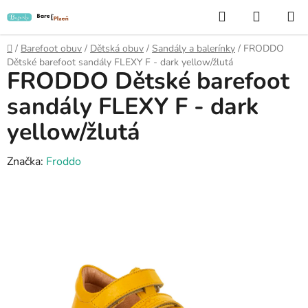
Přejít
Hledat
NÁKUP
na
KOŠÍK
obsah
Domů
/
Barefoot obuv
/
Dětská obuv
/
Sandály a balerínky
/
FRODDO
Dětské barefoot sandály FLEXY F - dark yellow/žlutá
FRODDO Dětské barefoot
sandály FLEXY F - dark
yellow/žlutá
Značka:
Froddo