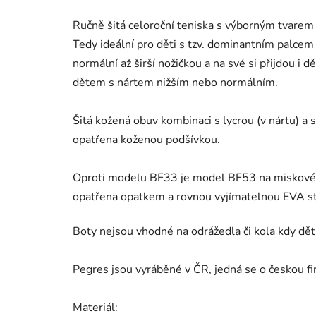
Ručně šitá celoroční teniska s výborným tvarem šp
Tedy ideální pro děti s tzv. dominantním palcem a
normální až širší nožičkou a na své si přijdou i 
dětem s nártem nižším nebo normálním.
Šitá kožená obuv kombinaci s lycrou (v nártu) a sí
opatřena koženou podšívkou.
Oproti modelu BF33 je model BF53 na miskové po
opatřena opatkem a rovnou vyjímatelnou EVA st
Boty nejsou vhodné na odrážedla či kola kdy dět
Pegres jsou vyráběné v ČR, jedná se o českou fi
Materiál: