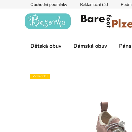
Přejít
Obchodní podmínky
Reklamační řád
Podmí
na
obsah
Dětská obuv
Dámská obuv
Páns
VÝPRODEJ