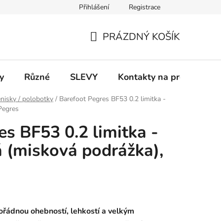
Přihlášení
Registrace
 a platba
Informace k on-line platbám
Odstoupení od smlou
PRÁZDNÝ KOŠÍK
NÁKUPNÍ
KOŠÍK
y
Různé
SLEVY
Kontakty na prodejny
nisky / polobotky
/
Barefoot Pegres BF53 0.2 limitka -
Pegres
es BF53 0.2 limitka -
á (misková podrážka),
ořádnou ohebností, lehkostí a velkým