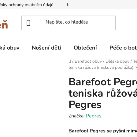
nky ochrany osobních údajů
Kontakty na prodejny
Doprava
ká obuv
Nošení dětí
Oblečení
Péče o bot
Domů
/
Barefoot obuv
/
Dětská obuv
/
Te
teniska růžová (misková podrážka), 
Barefoot Pegr
teniska růžov
Pegres
Značka:
Pegres
Barefoot Pegres se pyšní mim