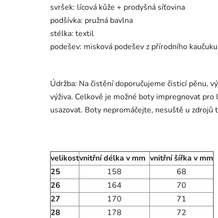
svršek: lícová kůže + prodyšná síťovina
podšívka: pružná bavlna
stélka: textil
podešev: misková podešev z přírodního kaučuku, 
Údržba: Na čistění doporučujeme čisticí pěnu, vý
výživa. Celkově je možné boty impregnovat pro l
usazovat. Boty nepromáčejte, nesuště u zdrojů 
velikost
vnitřní délka v mm
vnitřní šířka v mm
25
158
68
26
164
70
27
170
71
28
178
72