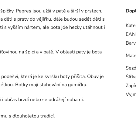
ičky. Pegres jsou užší v patě a širší v prstech.
Dopl
 děti s prsty do vějířku, dále budou sedět děti s
Kate
děti s vyšším nártem, ale bota jde hezky utáhnout i
EAN
Barv
ťovinou na špici a v patě. V oblasti paty je bota
Mate
Sez
dešvi, která je ke svršku boty přišita. Obuv je
Šířk
élkou. Botky mají stahování na gumičku.
Zapí
Vyjm
i i občas brzdí nebo se odrážejí nohami.
rmu s dlouholetou tradicí.