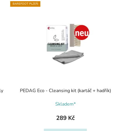
BAREFOOT PLZEŇ
ly
PEDAG Eco - Cleansing kit (kartáč + hadřík)
Skladem*
289 Kč