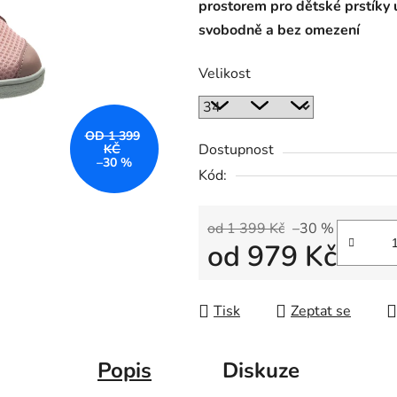
prostorem pro dětské prstíky uv
svobodně a bez omezení
Velikost
OD 1 399
Dostupnost
KČ
–30 %
Kód:
od 1 399 Kč
–30 %
od
979 Kč
Měrná cena:
Tisk
Zeptat se
Popis
Diskuze