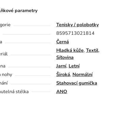
ňkové parametry
gorie
Tenisky / polobotky
8595713021814
a
Černá
Hladká kůže
,
Textil
,
riál
Síťovina
óna
Jarní
,
Letní
a nohy
Široká
,
Normální
nání
Stahovací gumička
utelná stélka
ANO