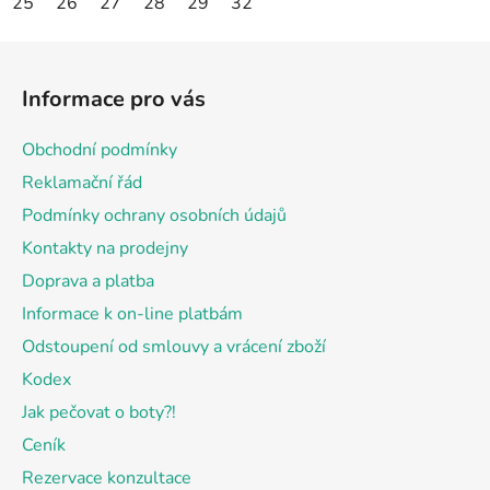
25
26
27
28
29
32
Z
á
Informace pro vás
p
a
Obchodní podmínky
t
Reklamační řád
í
Podmínky ochrany osobních údajů
Kontakty na prodejny
Doprava a platba
Informace k on-line platbám
Odstoupení od smlouvy a vrácení zboží
Kodex
Jak pečovat o boty?!
Ceník
Rezervace konzultace