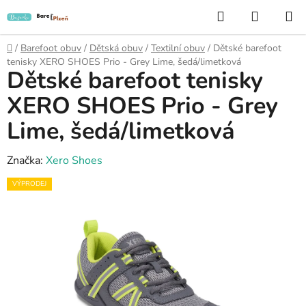
Přejít
Hledat
NÁKUP
na
KOŠÍK
obsah
Domů
/
Barefoot obuv
/
Dětská obuv
/
Textilní obuv
/
Dětské barefoot
tenisky XERO SHOES Prio - Grey Lime, šedá/limetková
Dětské barefoot tenisky
XERO SHOES Prio - Grey
Lime, šedá/limetková
Značka:
Xero Shoes
VÝPRODEJ