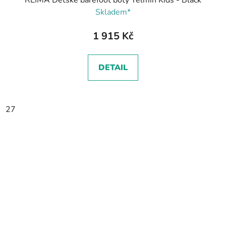
REIMA Dětské barefoot boty Telmin Kids - Black
Skladem*
1 915 Kč
DETAIL
27