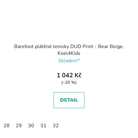
Barefoot plátěné tenisky DUD Print - Bear Beige,
Koel4Kids
Skladem*
1 042 Kč
(–25 %)
DETAIL
28
29
30
31
32