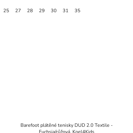
25
27
28
29
30
31
35
Barefoot plátěné tenisky DUD 2.0 Textile -
Fuchsia/růžová, Koel4Kids