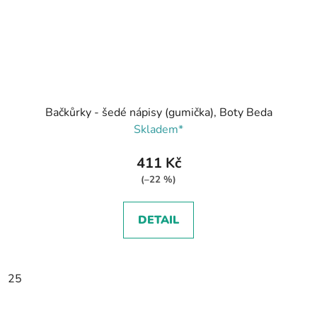
Bačkůrky - šedé nápisy (gumička), Boty Beda
Skladem*
411 Kč
(–22 %)
DETAIL
25