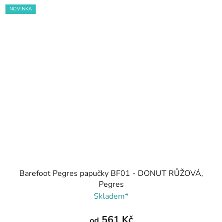
NOVINKA
Barefoot Pegres papučky BF01 - DONUT RŮŽOVÁ,
Pegres
Skladem*
561 Kč
od