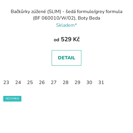
Bačkůrky zúžené (SLIM) - šedá formule/grey formula
(BF 060010/W/02), Boty Beda
Skladem*
529 Kč
od
DETAIL
23
24
25
26
27
28
29
30
31
NOVINKA