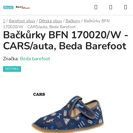
Přejít
Hledat
NÁKUP
na
KOŠÍK
obsah
Domů
/
Barefoot obuv
/
Dětská obuv
/
Bačkory
/
Bačkůrky BFN
170020/W - CARS/auta, Beda Barefoot
Bačkůrky BFN 170020/W -
CARS/auta, Beda Barefoot
Značka:
Beda barefoot
NOVINKA