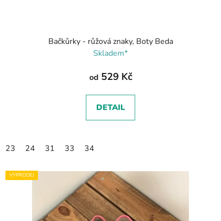
Bačkůrky - růžová znaky, Boty Beda
Skladem*
529 Kč
od
DETAIL
23
24
31
33
34
VÝPRODEJ