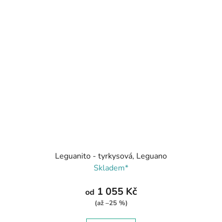
Leguanito - tyrkysová, Leguano
Skladem*
1 055 Kč
od
(až –25 %)