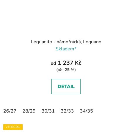
Leguanito - námořnická, Leguano
Skladem*
1 237 Kč
od
(až –25 %)
DETAIL
26/27
28/29
30/31
32/33
34/35
VÝPRODEJ