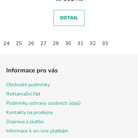
DETAIL
24
25
26
27
29
30
31
32
33
Z
á
Informace pro vás
p
a
Obchodní podmínky
t
Reklamační řád
í
Podmínky ochrany osobních údajů
Kontakty na prodejny
Doprava a platba
Informace k on-line platbám