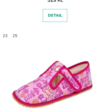
529 Kč
DETAIL
23
25