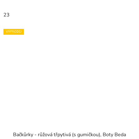
23
VÝPRODEJ
Bačkůrky - růžová třpytivá (s gumičkou), Boty Beda