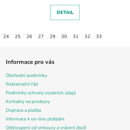
DETAIL
24
25
26
27
29
30
31
32
33
Z
á
Informace pro vás
p
a
Obchodní podmínky
t
Reklamační řád
í
Podmínky ochrany osobních údajů
Kontakty na prodejny
Doprava a platba
Informace k on-line platbám
Odstoupení od smlouvy a vrácení zboží