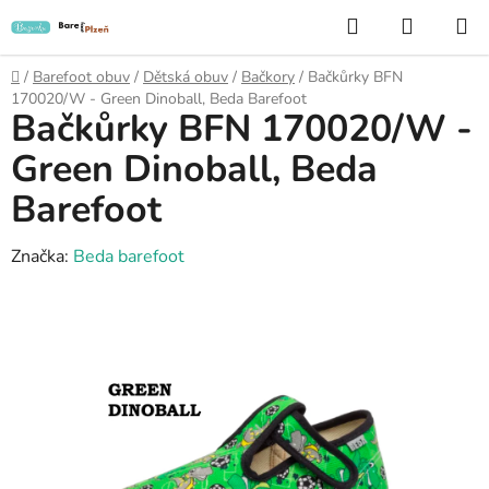
Přejít
Hledat
NÁKUP
na
KOŠÍK
obsah
Domů
/
Barefoot obuv
/
Dětská obuv
/
Bačkory
/
Bačkůrky BFN
170020/W - Green Dinoball, Beda Barefoot
Bačkůrky BFN 170020/W -
Green Dinoball, Beda
Barefoot
Značka:
Beda barefoot