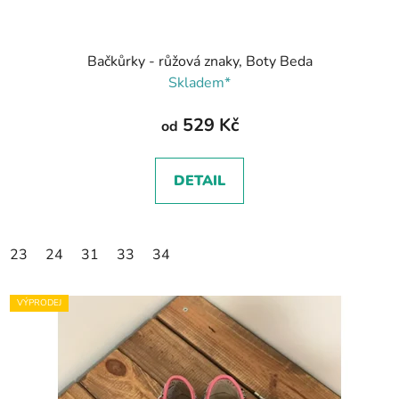
Bačkůrky - růžová znaky, Boty Beda
Skladem*
529 Kč
od
DETAIL
23
24
31
33
34
VÝPRODEJ