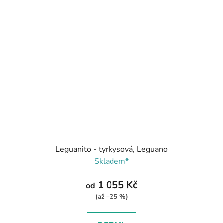
Leguanito - tyrkysová, Leguano
Skladem*
1 055 Kč
od
(až –25 %)