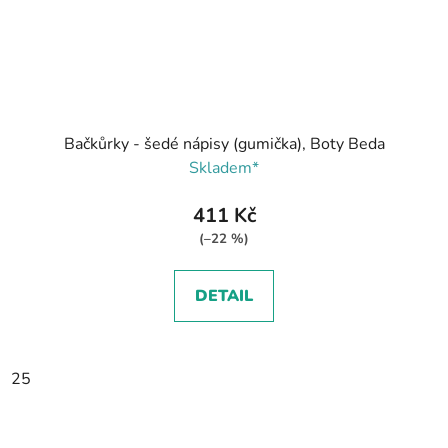
Bačkůrky - šedé nápisy (gumička), Boty Beda
Skladem*
411 Kč
(–22 %)
DETAIL
25