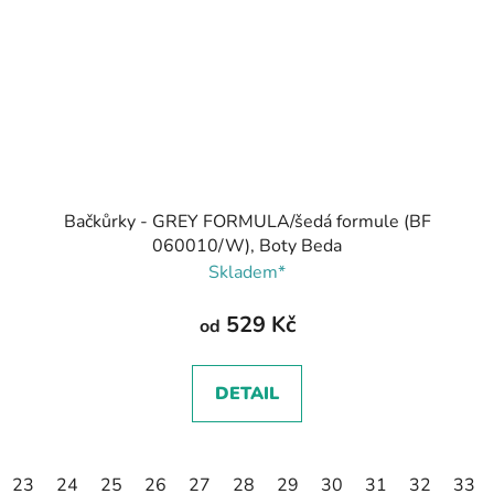
Bačkůrky - GREY FORMULA/šedá formule (BF
060010/W), Boty Beda
Skladem*
529 Kč
od
DETAIL
23
24
25
26
27
28
29
30
31
32
33