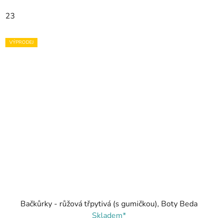
23
VÝPRODEJ
Bačkůrky - růžová třpytivá (s gumičkou), Boty Beda
Skladem*