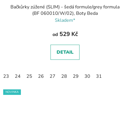
Bačkůrky zúžené (SLIM) - šedá formule/grey formula
(BF 060010/W/02), Boty Beda
Skladem*
529 Kč
od
DETAIL
23
24
25
26
27
28
29
30
31
NOVINKA