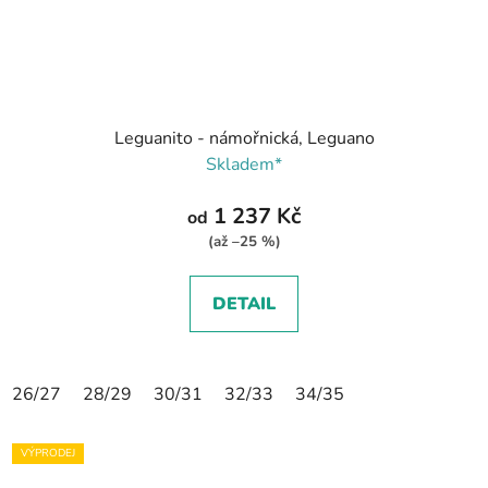
Leguanito - námořnická, Leguano
Skladem*
1 237 Kč
od
(až –25 %)
DETAIL
26/27
28/29
30/31
32/33
34/35
VÝPRODEJ