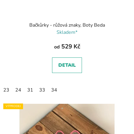
Bačkůrky - růžová znaky, Boty Beda
Skladem*
529 Kč
od
DETAIL
23
24
31
33
34
VÝPRODEJ