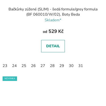
Bačkůrky zúžené (SLIM) - šedá formule/grey formula
(BF 060010/W/02), Boty Beda
Skladem*
529 Kč
od
DETAIL
23
24
25
26
27
28
29
30
31
NOVINKA