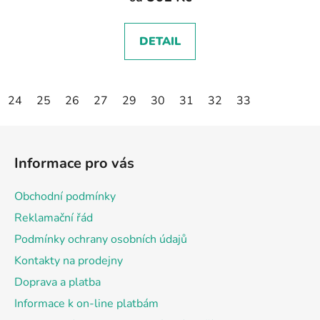
DETAIL
24
25
26
27
29
30
31
32
33
Z
á
Informace pro vás
p
a
Obchodní podmínky
t
Reklamační řád
í
Podmínky ochrany osobních údajů
Kontakty na prodejny
Doprava a platba
Informace k on-line platbám