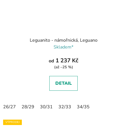
Leguanito - námořnická, Leguano
Skladem*
1 237 Kč
od
(až –25 %)
DETAIL
26/27
28/29
30/31
32/33
34/35
VÝPRODEJ