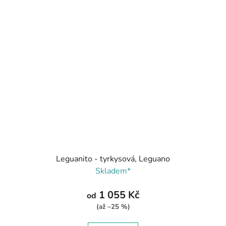
Leguanito - tyrkysová, Leguano
Skladem*
1 055 Kč
od
(až –25 %)