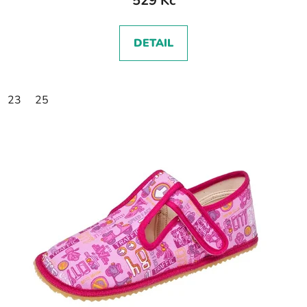
529 Kč
DETAIL
23
25