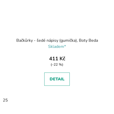
Bačkůrky - šedé nápisy (gumička), Boty Beda
Skladem*
411 Kč
(–22 %)
DETAIL
25