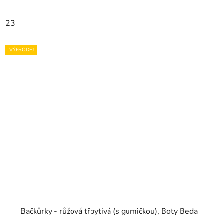
23
VÝPRODEJ
Bačkůrky - růžová třpytivá (s gumičkou), Boty Beda