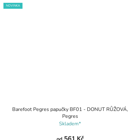
NOVINKA
Barefoot Pegres papučky BF01 - DONUT RŮŽOVÁ,
Pegres
Skladem*
561 Kč
od