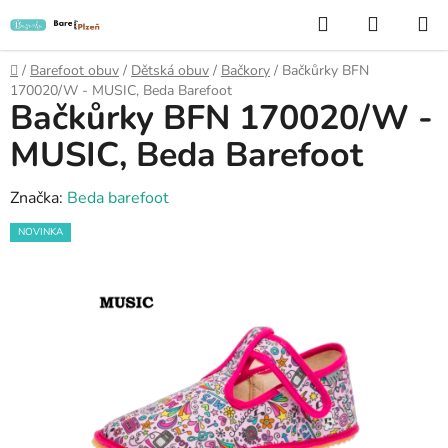
Přejít
Hledat
NÁKUP
na
KOŠÍK
obsah
Domů
/
Barefoot obuv
/
Dětská obuv
/
Bačkory
/
Bačkůrky BFN
170020/W - MUSIC, Beda Barefoot
Bačkůrky BFN 170020/W -
MUSIC, Beda Barefoot
Značka:
Beda barefoot
NOVINKA