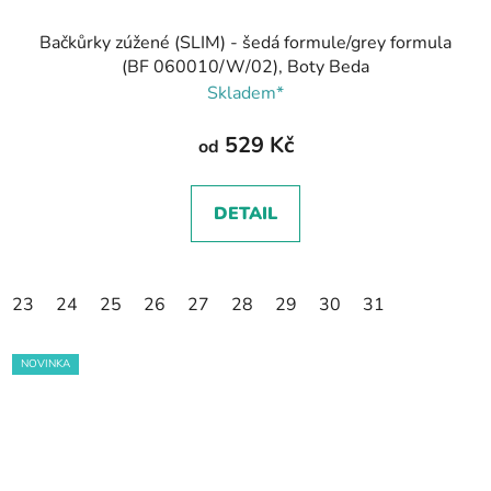
Bačkůrky zúžené (SLIM) - šedá formule/grey formula
(BF 060010/W/02), Boty Beda
Skladem*
529 Kč
od
DETAIL
23
24
25
26
27
28
29
30
31
NOVINKA