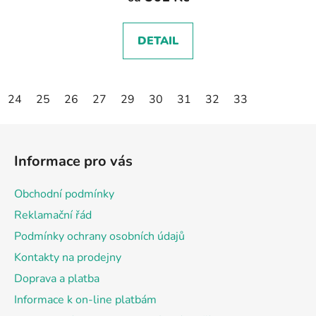
DETAIL
24
25
26
27
29
30
31
32
33
Z
á
Informace pro vás
p
a
Obchodní podmínky
t
Reklamační řád
í
Podmínky ochrany osobních údajů
Kontakty na prodejny
Doprava a platba
Informace k on-line platbám