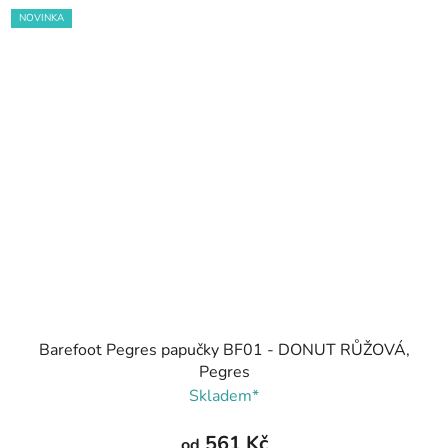
NOVINKA
Barefoot Pegres papučky BF01 - DONUT RŮŽOVÁ,
Pegres
Skladem*
561 Kč
od