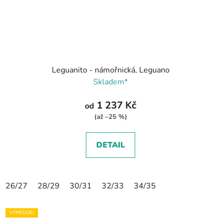
Leguanito - námořnická, Leguano
Skladem*
1 237 Kč
od
(až –25 %)
DETAIL
26/27
28/29
30/31
32/33
34/35
VÝPRODEJ