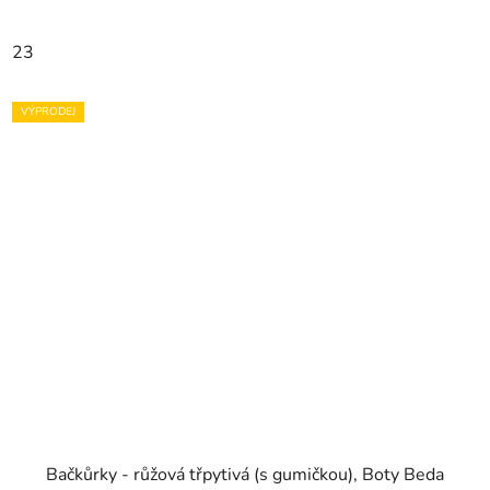
23
VÝPRODEJ
Bačkůrky - růžová třpytivá (s gumičkou), Boty Beda