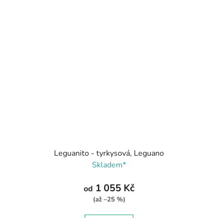
Leguanito - tyrkysová, Leguano
Skladem*
1 055 Kč
od
(až –25 %)