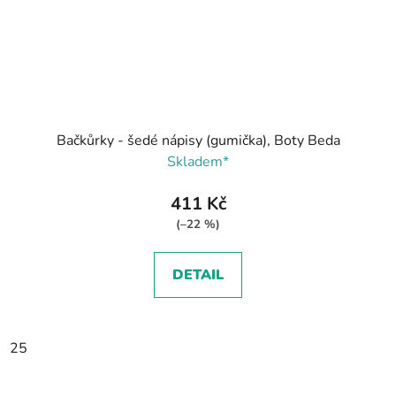
Bačkůrky - šedé nápisy (gumička), Boty Beda
Skladem*
411 Kč
(–22 %)
DETAIL
25