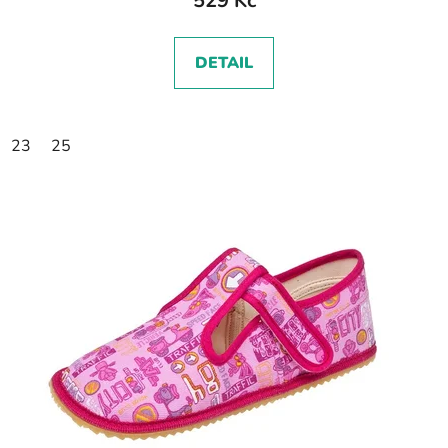
529 Kč
DETAIL
23
25