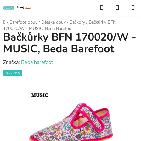
Přejít
Hledat
NÁKUP
na
KOŠÍK
obsah
Domů
/
Barefoot obuv
/
Dětská obuv
/
Bačkory
/
Bačkůrky BFN
170020/W - MUSIC, Beda Barefoot
Bačkůrky BFN 170020/W -
MUSIC, Beda Barefoot
Značka:
Beda barefoot
NOVINKA