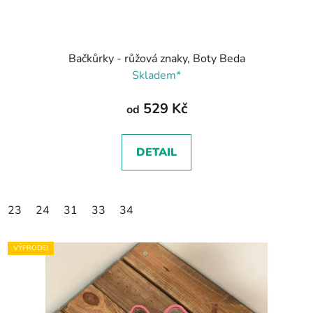
Bačkůrky - růžová znaky, Boty Beda
Skladem*
529 Kč
od
DETAIL
23
24
31
33
34
VÝPRODEJ