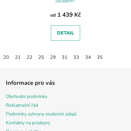
Skladem*
1 439 Kč
od
DETAIL
20
21
22
25
29
31
33
34
35
Z
á
Informace pro vás
p
a
Obchodní podmínky
t
Reklamační řád
í
Podmínky ochrany osobních údajů
Kontakty na prodejny