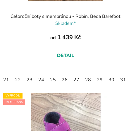
Celoroční boty s membránou - Robin, Beda Barefoot
Skladem*
1 439 Kč
od
DETAIL
21
22
23
24
25
26
27
28
29
30
31
VÝPRODEJ
MEMBRÁNA