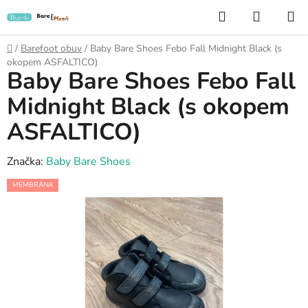
Přejít
Hledat
NÁKUP
na
KOŠÍK
obsah
Domů
/
Barefoot obuv
/
Baby Bare Shoes Febo Fall Midnight Black (s
okopem ASFALTICO)
Baby Bare Shoes Febo Fall
Midnight Black (s okopem
ASFALTICO)
Značka:
Baby Bare Shoes
MEMBRÁNA