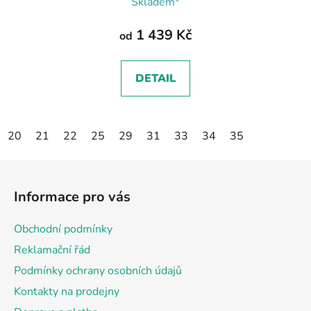
Skladem*
1 439 Kč
od
DETAIL
20
21
22
25
29
31
33
34
35
Z
á
Informace pro vás
p
a
Obchodní podmínky
t
Reklamační řád
í
Podmínky ochrany osobních údajů
Kontakty na prodejny