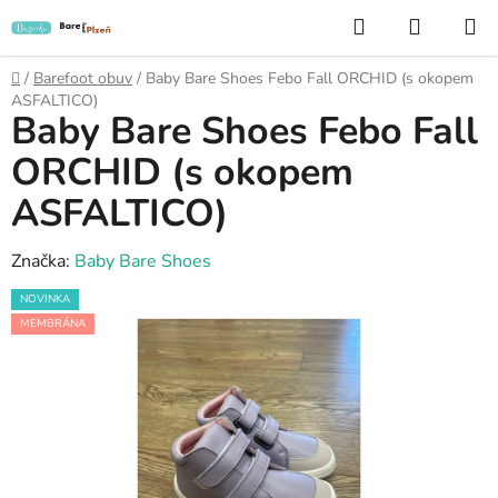
Přejít
Hledat
NÁKUP
na
KOŠÍK
obsah
Domů
/
Barefoot obuv
/
Baby Bare Shoes Febo Fall ORCHID (s okopem
ASFALTICO)
Baby Bare Shoes Febo Fall
ORCHID (s okopem
ASFALTICO)
Značka:
Baby Bare Shoes
NOVINKA
MEMBRÁNA