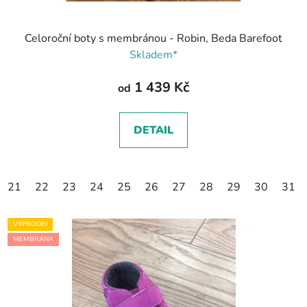
Celoroční boty s membránou - Robin, Beda Barefoot
Skladem*
1 439 Kč
od
DETAIL
21
22
23
24
25
26
27
28
29
30
31
VÝPRODEJ
MEMBRÁNA