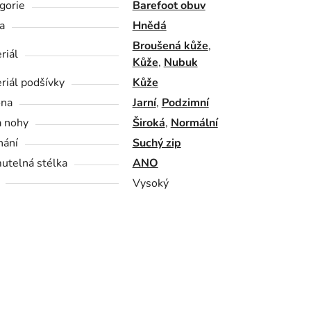
gorie
Barefoot obuv
a
Hnědá
Broušená kůže
,
riál
Kůže
,
Nubuk
riál podšívky
Kůže
óna
Jarní
,
Podzimní
a nohy
Široká
,
Normální
nání
Suchý zip
utelná stélka
ANO
Vysoký