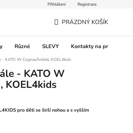
Přihlášení
Registrace
 a platba
Informace k on-line platbám
Odstoupení od smlou
PRÁZDNÝ KOŠÍK
NÁKUPNÍ
KOŠÍK
y
Různé
SLEVY
Kontakty na prodejny
le - KATO W Cognac/hnědá, KOEL4kids
dále - KATO W
, KOEL4kids
KIDS pro děti se širší nohou a s vyšším