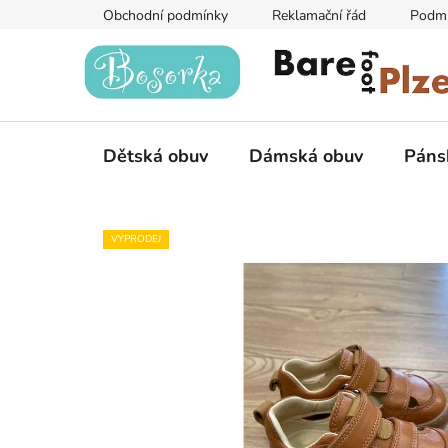
Přejít
Obchodní podmínky
Reklamační řád
Podmí
na
obsah
Dětská obuv
Dámská obuv
Páns
VÝPRODEJ