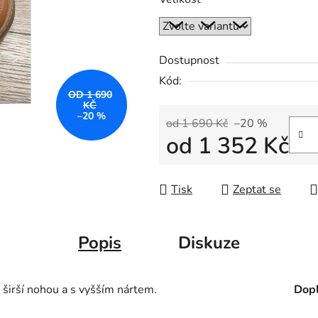
Dostupnost
Kód:
OD 1 690
KČ
–20 %
od 1 690 Kč
–20 %
od
1 352 Kč
Měrná cena:
Tisk
Zeptat se
Popis
Diskuze
širší nohou a s vyšším nártem.
Dopl