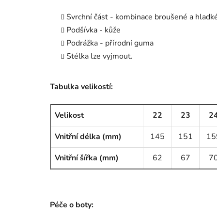
Svrchní část - kombinace broušené a hladk
Podšívka - kůže
Podrážka - přírodní guma
Stélka lze vyjmout.
Tabulka velikostí:
Velikost
22
23
2
Vnitřní délka (mm)
145
151
15
Vnitřní šířka (mm)
62
67
7
Péče o boty: