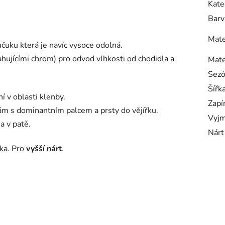
Kate
Barv
Mate
čuku která je navíc vysoce odolná.
ahujícími chrom) pro odvod vlhkosti od chodidla a
Mate
Sez
Šířk
í v oblasti klenby.
Zapí
ám s dominantním palcem a prsty do vějířku.
Vyjm
a v patě.
Nárt
ka. Pro
vyšší nárt
.