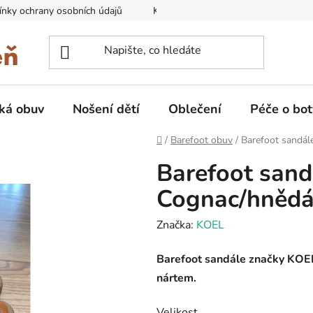
nky ochrany osobních údajů
Kontakty na prodejny
Doprava
ká obuv
Nošení dětí
Oblečení
Péče o bot
Domů
/
Barefoot obuv
/
Barefoot sandá
Barefoot san
Cognac/hnědá
Značka:
KOEL
Barefoot sandále značky KOEL4
nártem.
Velikost