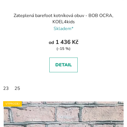
Zateplená barefoot kotníková obuv - BOB OCRA,
KOEL4kids
Skladem*
1 436 Kč
od
(–15 %)
DETAIL
23
25
VÝPRODEJ