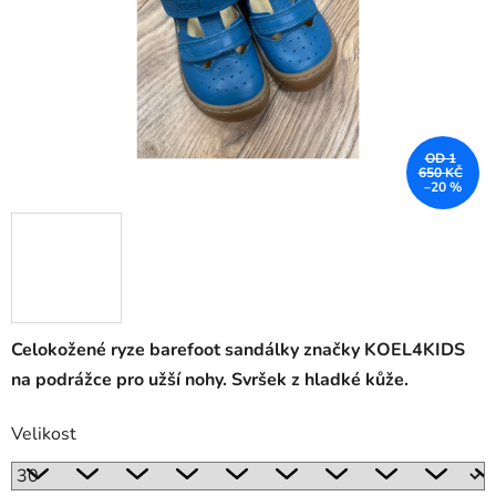
OD 1
650 KČ
–20 %
Celokožené ryze barefoot sandálky značky KOEL4KIDS
na podrážce pro užší nohy. Svršek z hladké kůže.
Velikost