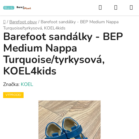
Přejít
Hledat
NÁKUP
na
KOŠÍK
obsah
Domů
/
Barefoot obuv
/
Barefoot sandálky - BEP Medium Nappa
Turquoise/tyrkysová, KOEL4kids
Barefoot sandálky - BEP
Medium Nappa
Turquoise/tyrkysová,
KOEL4kids
Značka:
KOEL
VÝPRODEJ