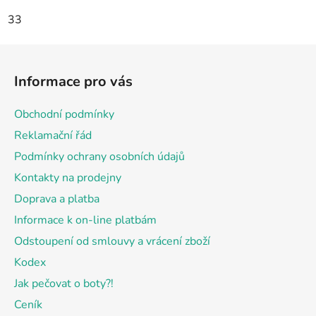
33
Z
á
Informace pro vás
p
a
Obchodní podmínky
t
Reklamační řád
í
Podmínky ochrany osobních údajů
Kontakty na prodejny
Doprava a platba
Informace k on-line platbám
Odstoupení od smlouvy a vrácení zboží
Kodex
Jak pečovat o boty?!
Ceník