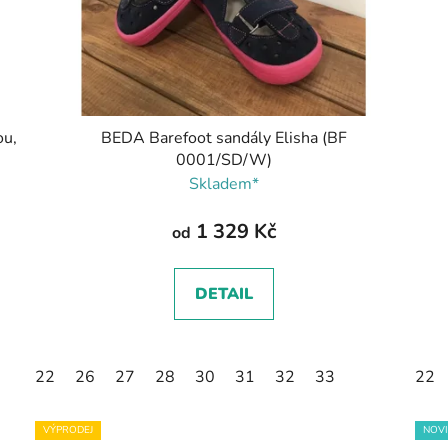
ou,
BEDA Barefoot sandály Elisha (BF
0001/SD/W)
Skladem*
1 329 Kč
od
DETAIL
22
26
27
28
30
31
32
33
22
VÝPRODEJ
NOV