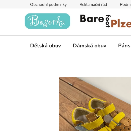
Přejít
Obchodní podmínky
Reklamační řád
Podmí
na
obsah
Dětská obuv
Dámská obuv
Páns