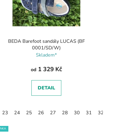
BEDA Barefoot sandály LUCAS (BF
0001/SD/W)
Skladem*
1 329 Kč
od
DETAIL
23
24
25
26
27
28
30
31
32
34
INKA