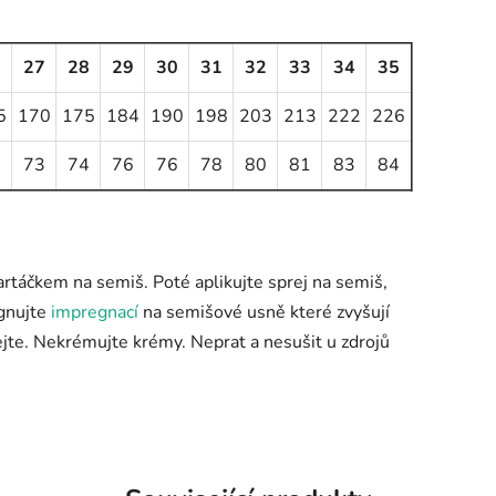
6
27
28
29
30
31
32
33
34
35
5
170
175
184
190
198
203
213
222
226
2
73
74
76
76
78
80
81
83
84
artáčkem na semiš. Poté aplikujte sprej na semiš,
egnujte
impregnací
na semišové usně které zvyšují
jte. Nekrémujte krémy. Neprat a nesušit u zdrojů