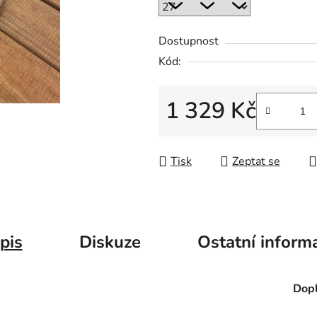
Dostupnost
Kód:
1 329 Kč
Měrná cena:
Tisk
Zeptat se
pis
Diskuze
Ostatní inform
Dopl