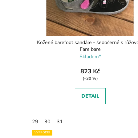
Kožené barefoot sandále - šedočerné s růžov
Fare bare
Skladem*
823 Kč
(–30 %)
DETAIL
29
30
31
VÝPRODEJ