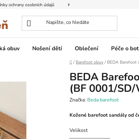
nky ochrany osobních údajů
Kontakty na prodejny
Doprava
ká obuv
Nošení dětí
Oblečení
Péče o bot
Domů
/
Barefoot obuv
/
BEDA Barefoot 
BEDA Barefoo
(BF 0001/SD
Značka:
Beda barefoot
Kožené barefoot sandály od č
Velikost