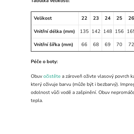
Tabulka velikostí:
Velikost
22
23
24
25
2
Vnitřní délka (mm)
135
142
148
156
16
Vnitřní šířka (mm)
66
68
69
70
7
Péče o boty:
Obuv
očistěte
a zároveň oživte vlasový povrch k
který oživuje barvu (může být i bezbarvý). Impr
odolnost vůči vodě a zašpinění. Obuv nepromáče
tepla.