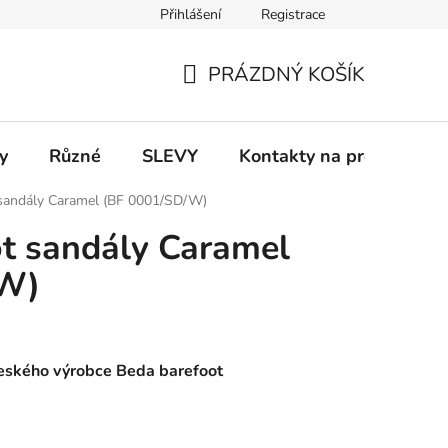
Přihlášení
Registrace
 a platba
Informace k on-line platbám
Odstoupení od smlou
PRÁZDNÝ KOŠÍK
NÁKUPNÍ
KOŠÍK
y
Různé
SLEVY
Kontakty na prodejny
sandály Caramel (BF 0001/SD/W)
t sandály Caramel
/W)
eského výrobce Beda barefoot