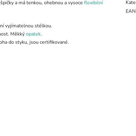
Kate
 špičky a má tenkou, ohebnou a vysoce
flexibilní
EAN
ní vyjímatelnou stélkou.
čnost. Měkký
opatek
.
oha do styku, jsou certifikované.