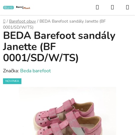
Přejít
Hledat
NÁKUP
na
KOŠÍK
obsah
Domů
/
Barefoot obuv
/
BEDA Barefoot sandály Janette (BF
0001/SD/W/TS)
BEDA Barefoot sandály
Janette (BF
0001/SD/W/TS)
Značka:
Beda barefoot
NOVINKA