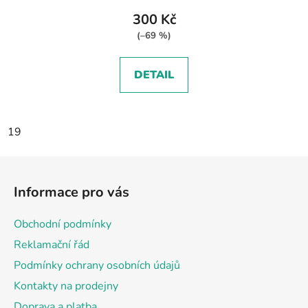
300 Kč
(–69 %)
DETAIL
19
Z
á
Informace pro vás
p
a
Obchodní podmínky
t
Reklamační řád
í
Podmínky ochrany osobních údajů
Kontakty na prodejny
Doprava a platba