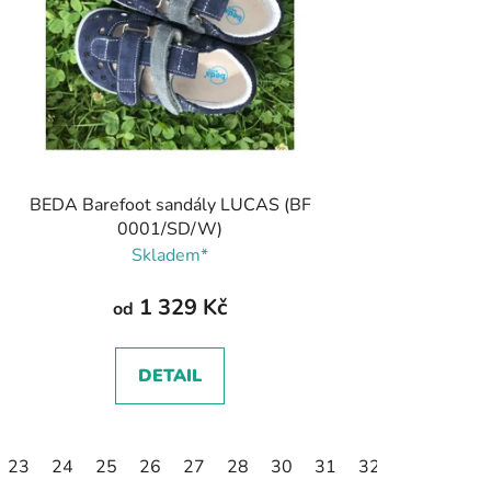
BEDA Barefoot sandály LUCAS (BF
0001/SD/W)
Skladem*
1 329 Kč
od
DETAIL
23
24
25
26
27
28
30
31
32
34