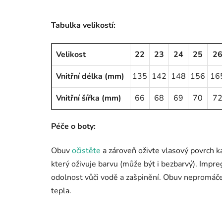
Tabulka velikostí:
Velikost
22
23
24
25
2
Vnitřní délka (mm)
135
142
148
156
16
Vnitřní šířka (mm)
66
68
69
70
7
Péče o boty:
Obuv
očistěte
a zároveň oživte vlasový povrch k
který oživuje barvu (může být i bezbarvý). Impr
odolnost vůči vodě a zašpinění. Obuv nepromáče
tepla.