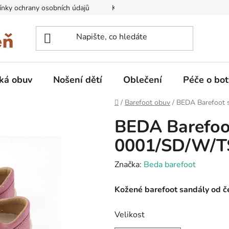
nky ochrany osobních údajů
Kontakty na prodejny
Doprava
ká obuv
Nošení dětí
Oblečení
Péče o bot
Domů
/
Barefoot obuv
/
BEDA Barefoot 
BEDA Barefoot
0001/SD/W/T
Značka:
Beda barefoot
Kožené barefoot sandály od č
Velikost