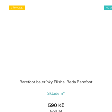
VÝPRODEJ
NOV
Barefoot balerínky Elisha, Beda Barefoot
Skladem*
590 Kč
(–50 %)