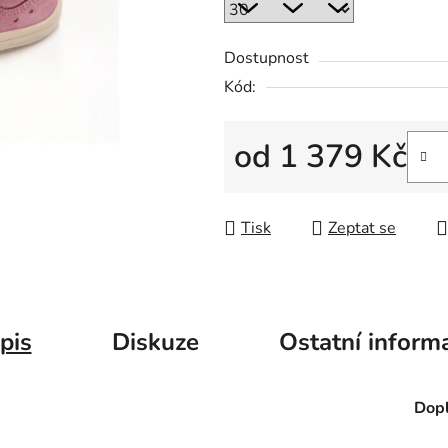
Dostupnost
Kód:
od
1 379 Kč
Měrná cena:
Tisk
Zeptat se
pis
Diskuze
Ostatní inform
Dopl