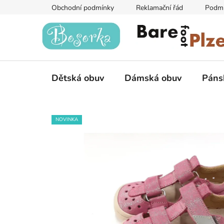
Přejít
Obchodní podmínky
Reklamační řád
Podmí
na
obsah
Dětská obuv
Dámská obuv
Páns
NOVINKA