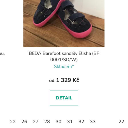
ou,
BEDA Barefoot sandály Elisha (BF
0001/SD/W)
Skladem*
1 329 Kč
od
DETAIL
22
26
27
28
30
31
32
33
22