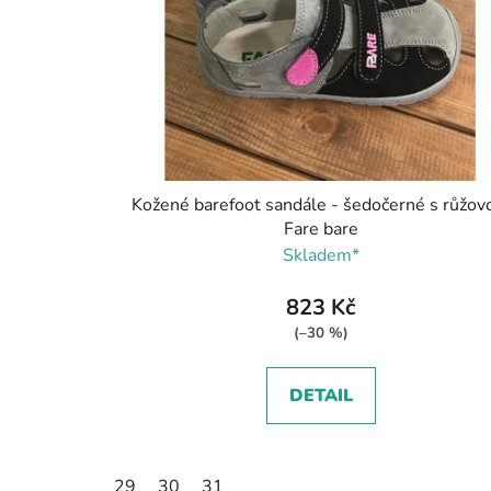
Kožené barefoot sandále - šedočerné s růžov
Fare bare
Skladem*
823 Kč
(–30 %)
DETAIL
29
30
31