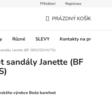
Přihlášení
Registrace
 a platba
Informace k on-line platbám
Odstoupení od smlou
PRÁZDNÝ KOŠÍK
NÁKUPNÍ
KOŠÍK
y
Různé
SLEVY
Kontakty na prodejny
sandály Janette (BF 0001/SD/W/TS)
 sandály Janette (BF
S)
eského výrobce Beda barefoot