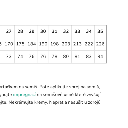
6
27
28
29
30
31
32
33
34
35
5
170
175
184
190
198
203
213
222
226
2
73
74
76
76
78
80
81
83
84
artáčkem na semiš. Poté aplikujte sprej na semiš,
egnujte
impregnací
na semišové usně které zvyšují
jte. Nekrémujte krémy. Neprat a nesušit u zdrojů