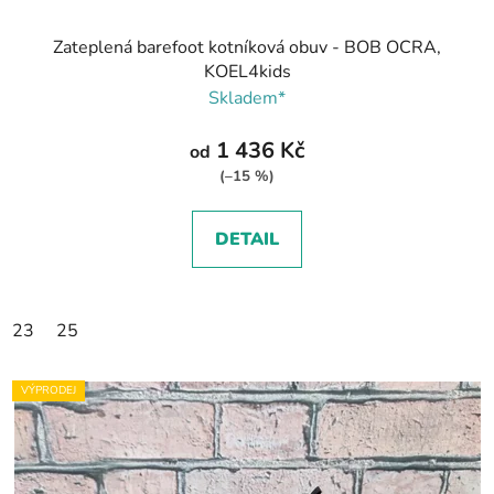
Zateplená barefoot kotníková obuv - BOB OCRA,
KOEL4kids
Skladem*
1 436 Kč
od
(–15 %)
DETAIL
23
25
VÝPRODEJ