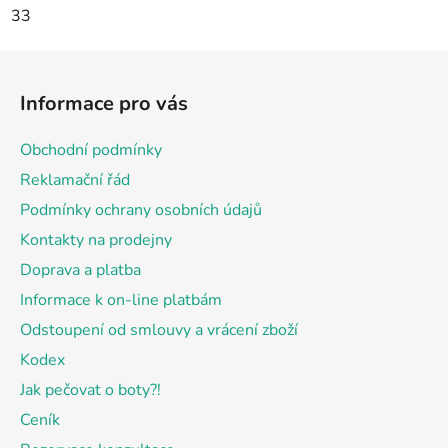
33
Z
á
Informace pro vás
p
a
Obchodní podmínky
t
Reklamační řád
í
Podmínky ochrany osobních údajů
Kontakty na prodejny
Doprava a platba
Informace k on-line platbám
Odstoupení od smlouvy a vrácení zboží
Kodex
Jak pečovat o boty?!
Ceník