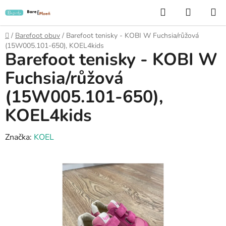
Přejít
Hledat
NÁKUP
na
KOŠÍK
obsah
Domů
/
Barefoot obuv
/
Barefoot tenisky - KOBI W Fuchsia/růžová
(15W005.101-650), KOEL4kids
Barefoot tenisky - KOBI W
Fuchsia/růžová
(15W005.101-650),
KOEL4kids
Značka:
KOEL