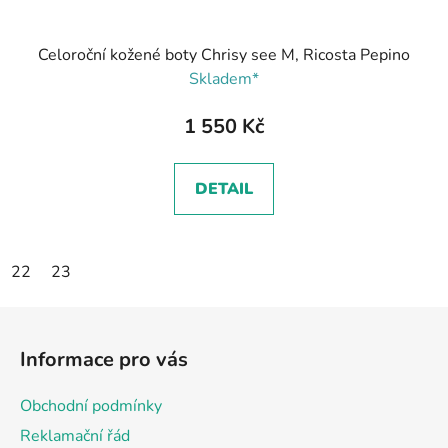
Celoroční kožené boty Chrisy see M, Ricosta Pepino
Skladem*
1 550 Kč
DETAIL
22
23
Z
á
Informace pro vás
p
a
Obchodní podmínky
t
Reklamační řád