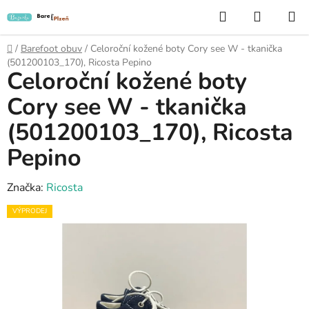
Přejít
Hledat
NÁKUP
na
KOŠÍK
obsah
Domů
/
Barefoot obuv
/
Celoroční kožené boty Cory see W - tkanička
(501200103_170), Ricosta Pepino
Celoroční kožené boty
Cory see W - tkanička
(501200103_170), Ricosta
Pepino
Značka:
Ricosta
VÝPRODEJ