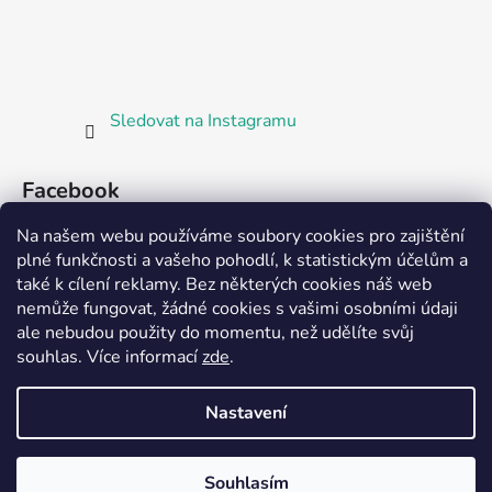
Sledovat na Instagramu
Facebook
Na našem webu používáme soubory cookies pro zajištění
plné funkčnosti a vašeho pohodlí, k statistickým účelům a
také k cílení reklamy. Bez některých cookies náš web
nemůže fungovat, žádné cookies s vašimi osobními údaji
ale nebudou použity do momentu, než udělíte svůj
Partnerská prodejna Barefoot Plzeň
souhlas
.
Více informací
zde
.
Nastavení
Vytvořil Shoptet
Souhlasím
Copyright 2026
Bosorka Plzeň
. Všechna práva