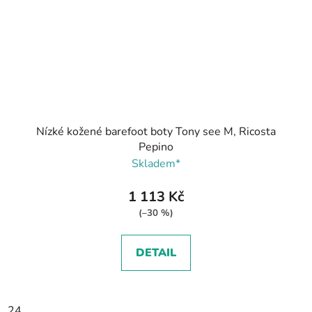
Nízké kožené barefoot boty Tony see M, Ricosta
Pepino
Skladem*
1 113 Kč
(–30 %)
DETAIL
24