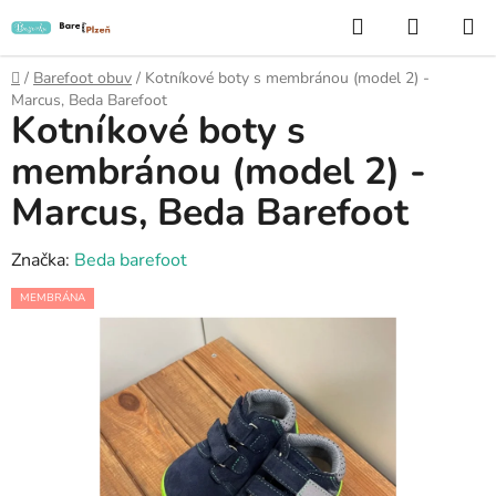
Přejít
Hledat
NÁKUP
na
KOŠÍK
obsah
Domů
/
Barefoot obuv
/
Kotníkové boty s membránou (model 2) -
Marcus, Beda Barefoot
Kotníkové boty s
membránou (model 2) -
Marcus, Beda Barefoot
Značka:
Beda barefoot
MEMBRÁNA