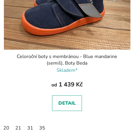
Celoroční boty s membránou - Blue mandarine
(semiš), Boty Beda
Skladem*
1 439 Kč
od
DETAIL
20
21
31
35