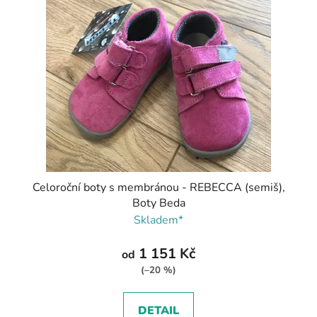
Celoroční boty s membránou - REBECCA (semiš),
Boty Beda
Skladem*
1 151 Kč
od
(–20 %)
DETAIL