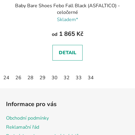
Baby Bare Shoes Febo Fall Black (ASFALTICO) -
celočerné
Skladem*
1 865 Kč
od
DETAIL
24
26
28
29
30
32
33
34
Z
á
Informace pro vás
p
a
Obchodní podmínky
t
Reklamační řád
í