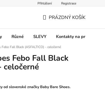
Přihlášení
Registrace
 a platba
Informace k on-line platbám
Odstoupení od smlou
PRÁZDNÝ KOŠÍK
NÁKUPNÍ
KOŠÍK
y
Různé
SLEVY
Kontakty na prodejny
 Febo Fall Black (ASFALTICO) - celočerné
es Febo Fall Black
 celočerné
boty od slovenské značky Baby Bare Shoes.