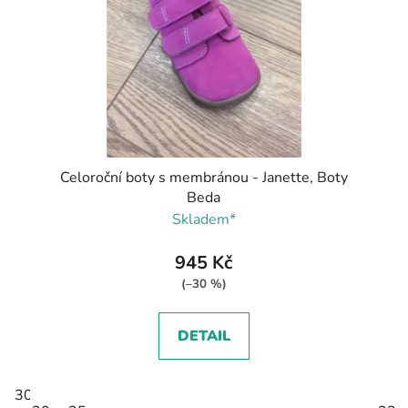
Celoroční boty s membránou - Janette, Boty
Beda
Skladem*
945 Kč
(–30 %)
DETAIL
30
31
33
34
35