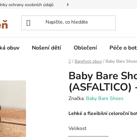
nky ochrany osobních údajů
Kontakty na prodejny
Doprava
ká obuv
Nošení dětí
Oblečení
Péče o bot
Domů
/
Barefoot obuv
/
Baby Bare Shoes
Baby Bare Sho
(ASFALTICO) -
Značka:
Baby Bare Shoes
Lehké a flexibilní celoroční 
Velikost