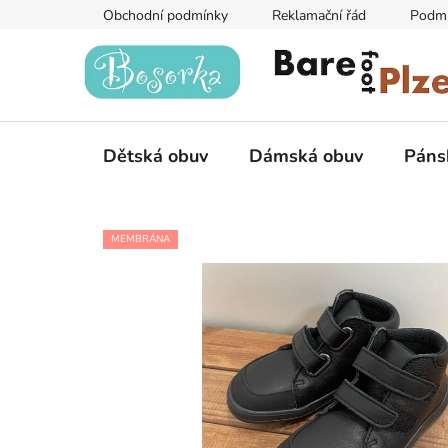
Přejít
Obchodní podmínky
Reklamační řád
Podmí
na
obsah
Dětská obuv
Dámská obuv
Páns
MEMBRÁNA