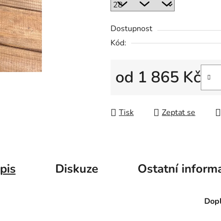
Dostupnost
Kód:
od
1 865 Kč
Měrná cena:
Tisk
Zeptat se
pis
Diskuze
Ostatní inform
Dopl