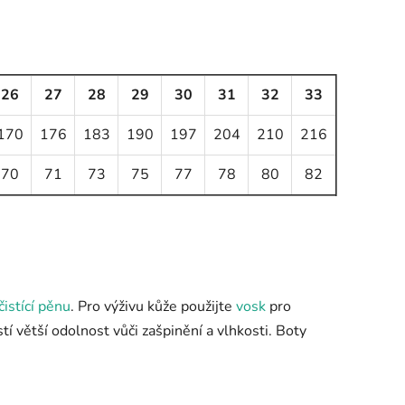
26
27
28
29
30
31
32
33
170
176
183
190
197
204
210
216
70
71
73
75
77
78
80
82
čistící pěnu
. Pro výživu kůže použijte
vosk
pro
stí větší odolnost vůči zašpinění a vlhkosti. Boty