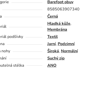
gorie
Barefoot obuv
8585063907340
a
Černá
Hladká kůže
,
riál
Membrána
riál podšívky
Textil
óna
Jarní
,
Podzimní
a nohy
Široká
,
Normální
nání
Suchý zip
utelná stélka
ANO