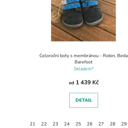
Celoroční boty s membránou - Robin, Beda
Barefoot
Skladem*
1 439 Kč
od
DETAIL
21
22
23
24
25
26
27
28
29