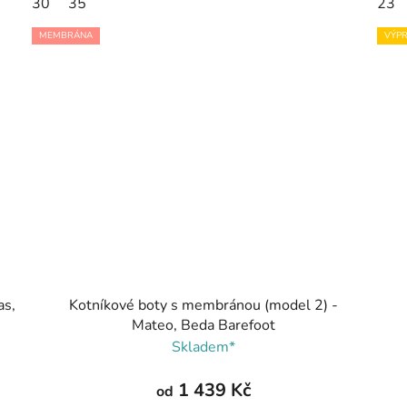
30
35
23
MEMBRÁNA
VÝPR
as,
Kotníkové boty s membránou (model 2) -
Mateo, Beda Barefoot
Skladem*
1 439 Kč
od