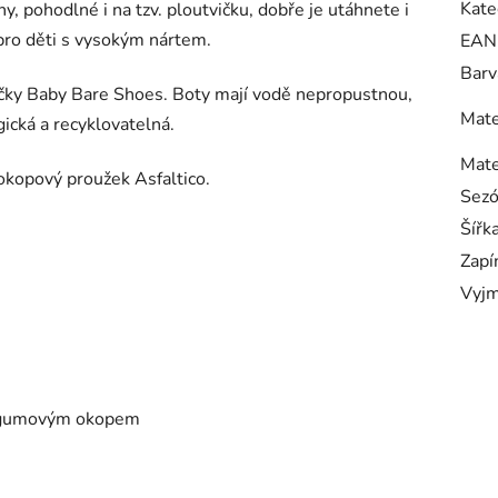
Kate
y, pohodlné i na tzv. ploutvičku, dobře je utáhnete i
pro děti s vysokým nártem.
EAN
Barv
ačky Baby Bare Shoes. Boty mají vodě nepropustnou,
Mate
cká a recyklovatelná.
Mate
 okopový proužek Asfaltico.
Sez
Šířk
Zapí
Vyjm
a gumovým okopem