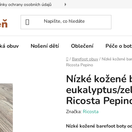
nky ochrany osobních údajů
Kontakty na prodejny
Doprava
ká obuv
Nošení dětí
Oblečení
Péče o bot
Domů
/
Barefoot obuv
/
Nízké kožené ba
Ricosta Pepino
Nízké kožené
eukalyptus/ze
Ricosta Pepin
Značka:
Ricosta
Nízké kožené barefoot boty o