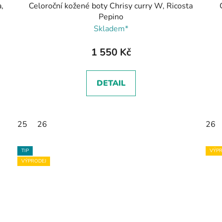
,
Celoroční kožené boty Chrisy curry W, Ricosta
Pepino
Skladem*
1 550 Kč
DETAIL
25
26
26
TIP
VÝPR
VÝPRODEJ