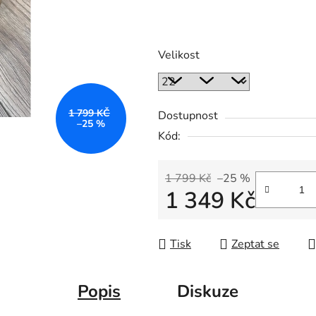
Velikost
1 799 KČ
Dostupnost
–25 %
Kód:
1 799 Kč
–25 %
1 349 Kč
Měrná cena:
Tisk
Zeptat se
Popis
Diskuze