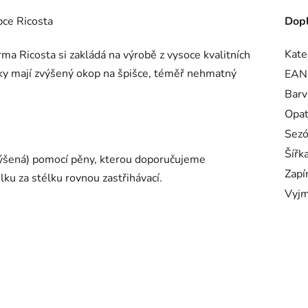
bce Ricosta
Dopl
Kate
ma Ricosta si zakládá na výrobě z vysoce kvalitních
tky mají zvýšený okop na špišce, téměř nehmatný
EAN
Barv
Opa
Sez
Šířk
(zvýšená) pomocí pěny, kterou doporučujeme
Zapí
ku za stélku rovnou zastřihávací.
Vyjm