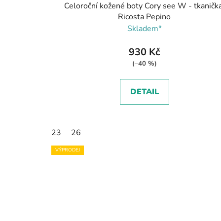
Celoroční kožené boty Cory see W - tkanička
Ricosta Pepino
Skladem*
930 Kč
(–40 %)
DETAIL
23
26
VÝPRODEJ