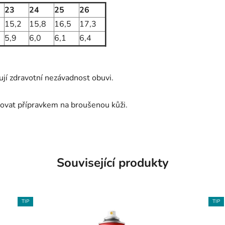
23
24
25
26
15,2
15,8
16,5
17,3
5,9
6,0
6,1
6,4
ují zdravotní nezávadnost obuvi.
ovat přípravkem na broušenou kůži.
Související produkty
TIP
TIP