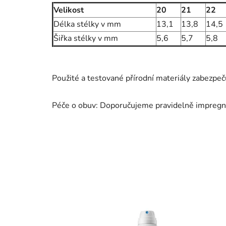
Velikost
20
21
22
Délka stélky v mm
13,1
13,8
14,5
Šiřka stélky v mm
5,6
5,7
5,8
Použité a testované přírodní materiály zabezpeč
Péče o obuv: Doporučujeme pravidelně impregn