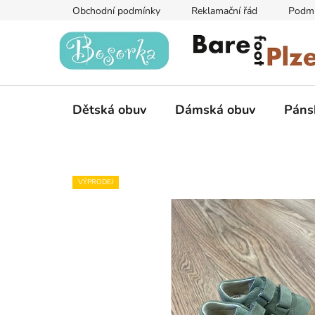
Přejít
Obchodní podmínky
Reklamační řád
Podmí
na
obsah
Dětská obuv
Dámská obuv
Páns
VÝPRODEJ