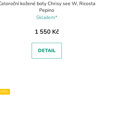
Celoroční kožené boty Chrisy see W, Ricosta
Pepino
Skladem*
1 550 Kč
DETAIL
ODEJ