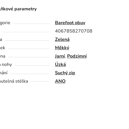
ňkové parametry
gorie
Barefoot obuv
4067858270708
a
Zelená
tek
Měkký
óna
Jarní
,
Podzimní
a nohy
Úzká
nání
Suchý zip
utelná stélka
ANO