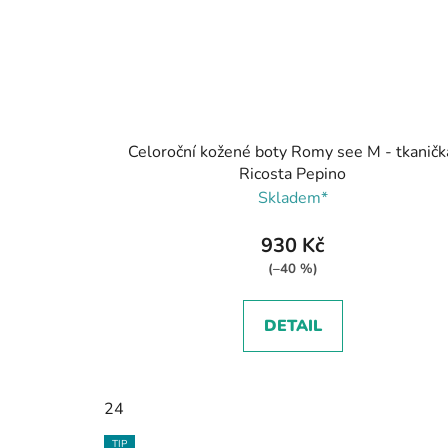
Celoroční kožené boty Romy see M - tkaničk
Ricosta Pepino
Skladem*
930 Kč
(–40 %)
DETAIL
24
TIP