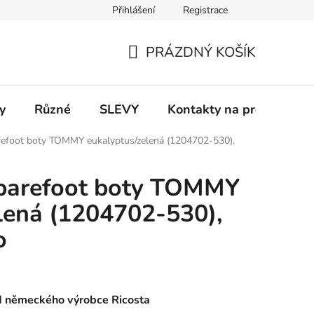
Přihlášení
Registrace
 a platba
Informace k on-line platbám
Odstoupení od smlou
PRÁZDNÝ KOŠÍK
NÁKUPNÍ
KOŠÍK
y
Různé
SLEVY
Kontakty na prodejny
refoot boty TOMMY eukalyptus/zelená (1204702-530),
 barefoot boty TOMMY
lená (1204702-530),
o
d německého výrobce Ricosta