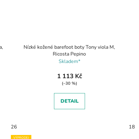
a,
Nízké kožené barefoot boty Tony viola M,
Ricosta Pepino
Skladem*
1 113 Kč
(–30 %)
DETAIL
26
18
VÝPRODEJ