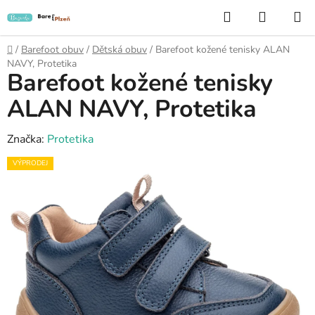
Přejít
Hledat
NÁKUP
na
KOŠÍK
obsah
Domů
/
Barefoot obuv
/
Dětská obuv
/
Barefoot kožené tenisky ALAN
NAVY, Protetika
Barefoot kožené tenisky
ALAN NAVY, Protetika
Značka:
Protetika
VÝPRODEJ