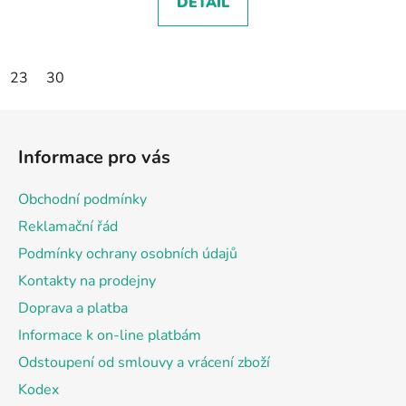
DETAIL
23
30
Z
á
Informace pro vás
p
a
Obchodní podmínky
t
Reklamační řád
í
Podmínky ochrany osobních údajů
Kontakty na prodejny
Doprava a platba
Informace k on-line platbám
Odstoupení od smlouvy a vrácení zboží
Kodex