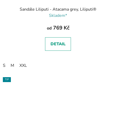
Sandále Liliputi - Atacama grey, Liliputi®
Skladem*
769 Kč
od
DETAIL
S
M
XXL
TIP