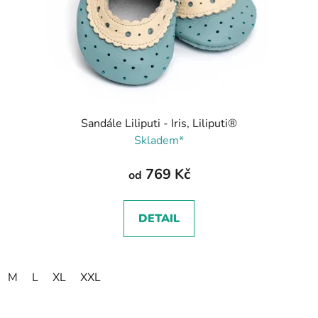
Sandále Liliputi - Iris, Liliputi®
Skladem*
769 Kč
od
DETAIL
M
L
XL
XXL