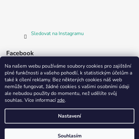
Sledovat na Instagramu
Facebook
Na našem webu používáme soubory cookies pro zajištění
plné funkčnosti a vašeho pohodlí, k statistickým účelům a
také k cílení reklamy. Bez některých cookies náš web
nemůže fungovat, žádné cookies s vašimi osobními údaji
ale nebudou použity do momentu, než udělíte svůj
Partnerská prodejna Barefoot Plzeň
souhlas
.
Více informací
zde
.
Nastavení
Vytvořil Shoptet
Souhlasím
Copyright 2026
Bosorka Plzeň
. Všechna práva