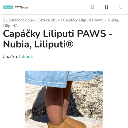
Přejít
Hledat
NÁKUP
na
KOŠÍK
obsah
Domů
/
Barefoot obuv
/
Dětská obuv
/
Capáčky Liliputi PAWS - Nubia,
Liliputi®
Capáčky Liliputi PAWS -
Nubia, Liliputi®
Značka:
Liliputi