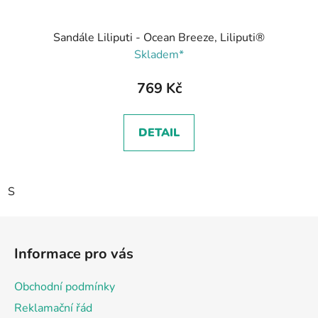
Sandále Liliputi - Ocean Breeze, Liliputi®
Skladem*
769 Kč
DETAIL
S
Z
á
Informace pro vás
p
a
Obchodní podmínky
t
Reklamační řád
í