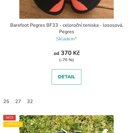
Barefoot Pegres BF33 - celoroční teniska - lososová,
Pegres
Skladem*
370 Kč
od
(–70 %)
DETAIL
25
27
32
AKCE
VÝPRODEJ