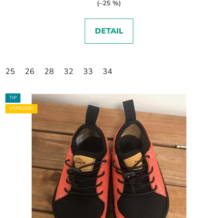
(–25 %)
DETAIL
25
26
28
32
33
34
TIP
VÝPRODEJ