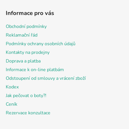
Z
á
Informace pro vás
p
a
Obchodní podmínky
t
Reklamační řád
í
Podmínky ochrany osobních údajů
Kontakty na prodejny
Doprava a platba
Informace k on-line platbám
Odstoupení od smlouvy a vrácení zboží
Kodex
Jak pečovat o boty?!
Ceník
Rezervace konzultace