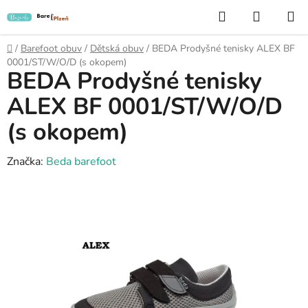
Přejít
Hledat
NÁKUP
na
KOŠÍK
obsah
Domů
/
Barefoot obuv
/
Dětská obuv
/
BEDA Prodyšné tenisky ALEX BF
0001/ST/W/O/D (s okopem)
BEDA Prodyšné tenisky
ALEX BF 0001/ST/W/O/D
(s okopem)
Značka:
Beda barefoot