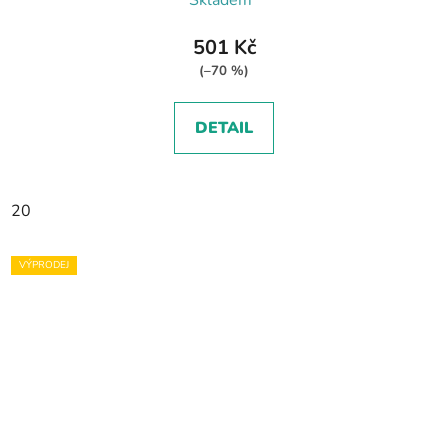
Skladem*
501 Kč
(–70 %)
DETAIL
20
VÝPRODEJ