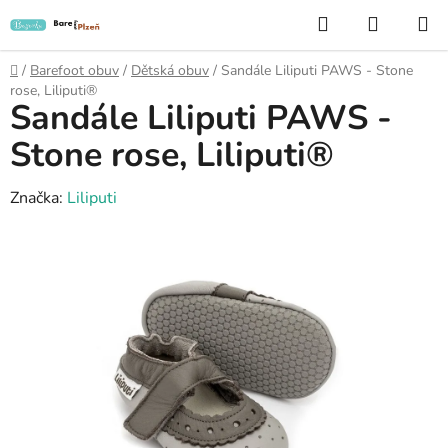
Přejít
Hledat
NÁKUP
na
KOŠÍK
obsah
Domů
/
Barefoot obuv
/
Dětská obuv
/
Sandále Liliputi PAWS - Stone
rose, Liliputi®
Sandále Liliputi PAWS -
Stone rose, Liliputi®
Značka:
Liliputi