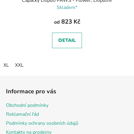
Capáčky Liliputi PAWS - Flower, Liliputi®
Skladem*
823 Kč
od
DETAIL
XL
XXL
Z
á
Informace pro vás
p
a
Obchodní podmínky
t
Reklamační řád
í
Podmínky ochrany osobních údajů
Kontakty na prodejny