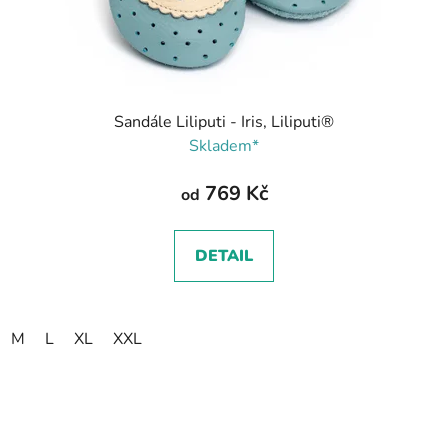
Sandále Liliputi - Iris, Liliputi®
Skladem*
769 Kč
od
DETAIL
M
L
XL
XXL