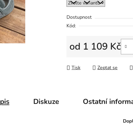
Dostupnost
Kód:
od
1 109 Kč
Měrná cena:
Tisk
Zeptat se
pis
Diskuze
Ostatní inform
Dopl