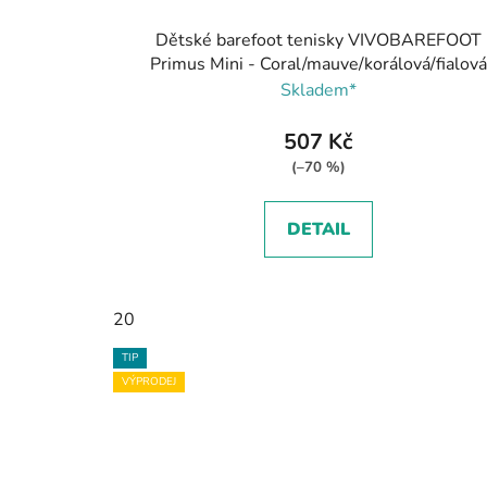
Dětské barefoot tenisky VIVOBAREFOOT
Primus Mini - Coral/mauve/korálová/fialová
Skladem*
507 Kč
(–70 %)
DETAIL
20
TIP
VÝPRODEJ