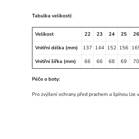
Tabulka velikostí:
Velikost
22
23
24
25
2
Vnitřní délka (mm)
137
144
152
156
16
Vnitřní šířka (mm)
66
66
68
69
7
Péče o boty:
Pro zvýšení ochrany před prachem a špínou lze 