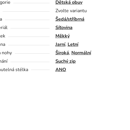
gorie
Dětská obuv
Zvolte variantu
a
Šedá/stříbrná
riál
Síťovina
tek
Měkký
óna
Jarní
,
Letní
a nohy
Široká
,
Normální
nání
Suchý zip
utelná stélka
ANO