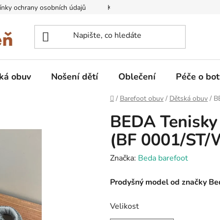
nky ochrany osobních údajů
Kontakty na prodejny
Doprava
ká obuv
Nošení dětí
Oblečení
Péče o bot
Domů
/
Barefoot obuv
/
Dětská obuv
/
B
BEDA Tenisky
(BF 0001/ST/
Značka:
Beda barefoot
Prodyšný model od značky Be
Velikost