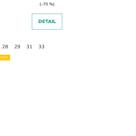
(–70 %)
DETAIL
28
29
31
33
ODEJ