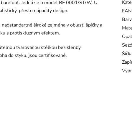
Kate
 barefoot. Jedná se o model BF 0001/ST/W. U
istický, přesto nápaditý design.
EAN
Barv
nadstandartně široké zejména v oblasti špičky a
Mate
ku s protiskluzným efektem.
Opa
Sez
utelnou tvarovanou stélkou bez klenby.
Šířk
oha do styku, jsou certifikované.
Zapí
Vyjm