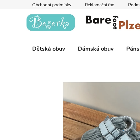
Přejít
Obchodní podmínky
Reklamační řád
Podmí
na
obsah
Dětská obuv
Dámská obuv
Páns