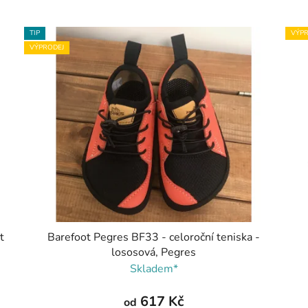
TIP
VÝPR
VÝPRODEJ
t
Barefoot Pegres BF33 - celoroční teniska -
lososová, Pegres
Skladem*
617 Kč
od