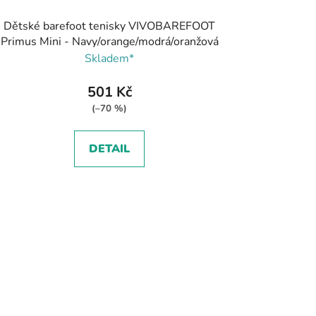
Dětské barefoot tenisky VIVOBAREFOOT
Primus Mini - Navy/orange/modrá/oranžová
Skladem*
501 Kč
(–70 %)
DETAIL