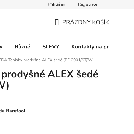
Přihlášení
Registrace
 a platba
Informace k on-line platbám
Odstoupení od smlou
PRÁZDNÝ KOŠÍK
NÁKUPNÍ
KOŠÍK
y
Různé
SLEVY
Kontakty na prodejny
EDA Tenisky prodyšné ALEX šedé (BF 0001/ST/W)
 prodyšné ALEX šedé
W)
da Barefoot