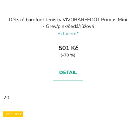
Dětské barefoot tenisky VIVOBAREFOOT Primus Mini
- Grey/pink/šedá/růžová
Skladem*
501 Kč
(–70 %)
DETAIL
20
VÝPRODEJ