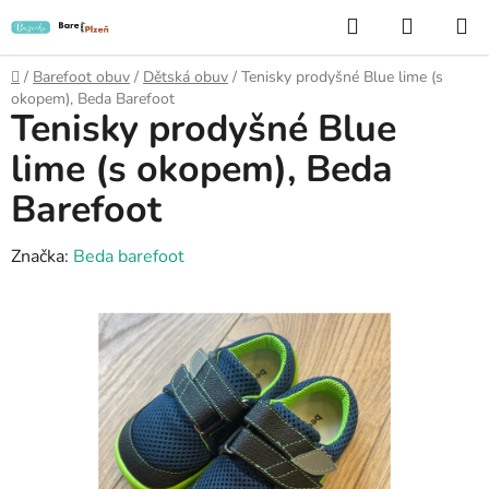
Přejít
Hledat
NÁKUP
na
KOŠÍK
obsah
Domů
/
Barefoot obuv
/
Dětská obuv
/
Tenisky prodyšné Blue lime (s
okopem), Beda Barefoot
Tenisky prodyšné Blue
lime (s okopem), Beda
Barefoot
Značka:
Beda barefoot