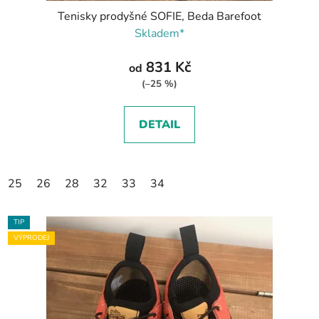
Tenisky prodyšné SOFIE, Beda Barefoot
Skladem*
831 Kč
od
(–25 %)
DETAIL
25
26
28
32
33
34
TIP
VÝPRODEJ