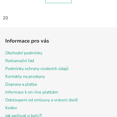
20
Z
á
Informace pro vás
p
a
Obchodní podmínky
t
Reklamační řád
í
Podmínky ochrany osobních údajů
Kontakty na prodejny
Doprava a platba
Informace k on-line platbám
Odstoupení od smlouvy a vrácení zboží
Kodex
Jak pečovat o boty?!