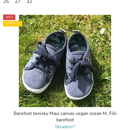
25
27
32
AKCE
VÝPRODEJ
Barefoot tenisky Maui canvas vegan ocean M, Filii
barefoot
Skladem*