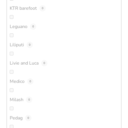
KTR barefoot
0
Leguano
0
Liliputi
0
Livie and Luca
0
Medico
0
Milash
0
Pedag
0