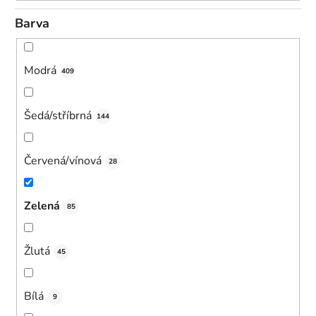
Barva
Modrá
409
Šedá/stříbrná
144
Červená/vínová
28
Zelená
85
Žlutá
45
Bílá
9