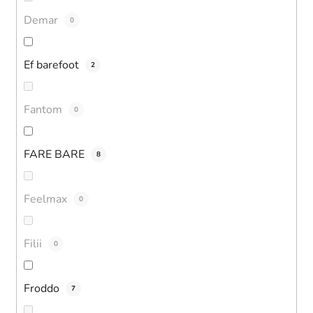
Demar
0
Ef barefoot
2
Fantom
0
FARE BARE
8
Feelmax
0
Filii
0
Froddo
7