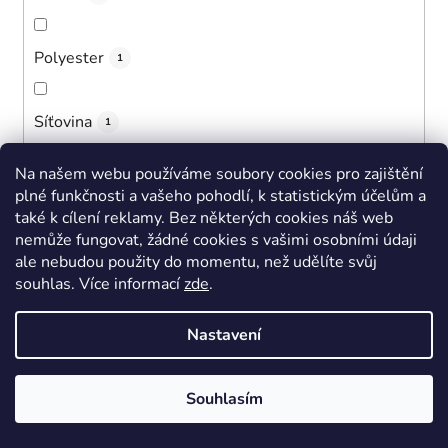
Polyester
1
Síťovina
1
Na našem webu používáme soubory cookies pro zajištění
Neopren
0
plné funkčnosti a vašeho pohodlí, k statistickým účelům a
také k cílení reklamy. Bez některých cookies náš web
nemůže fungovat, žádné cookies s vašimi osobními údaji
Vlna
2
ale nebudou použity do momentu, než udělíte svůj
souhlas
.
Více informací
zde
.
Pletenina
1
Nastavení
Bambus
1
Souhlasím
Kaučuk
1