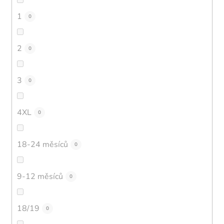
1
0
2
0
3
0
4XL
0
18-24 měsíců
0
9-12 měsíců
0
18/19
0