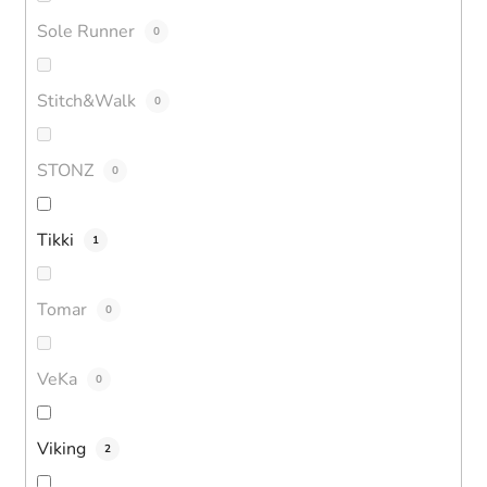
Sole Runner
0
Stitch&Walk
0
STONZ
0
Tikki
1
Tomar
0
VeKa
0
Viking
2