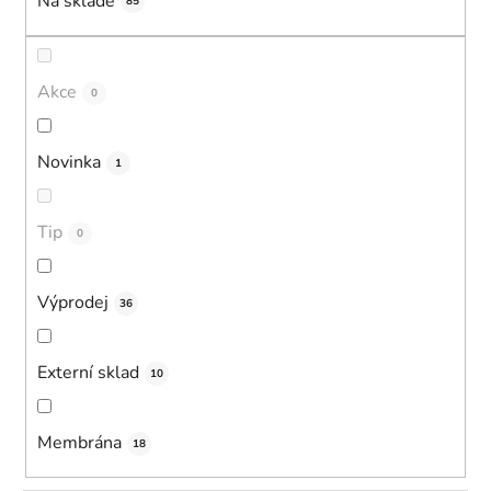
Na skladě
85
Akce
0
Novinka
1
Tip
0
Výprodej
36
Externí sklad
10
Membrána
18