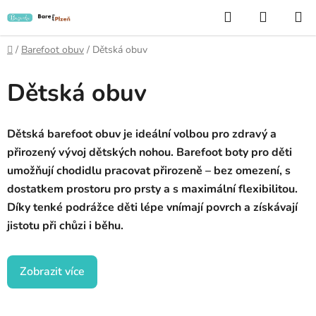
Přejít
Hledat
NÁKUP
na
KOŠÍK
obsah
Domů
/
Barefoot obuv
/
Dětská obuv
Dětská obuv
Dětská barefoot obuv je ideální volbou pro zdravý a
přirozený vývoj dětských nohou. Barefoot boty pro děti
umožňují chodidlu pracovat přirozeně – bez omezení, s
dostatkem prostoru pro prsty a s maximální flexibilitou.
Díky tenké podrážce děti lépe vnímají povrch a získávají
jistotu při chůzi i běhu.
Zobrazit více