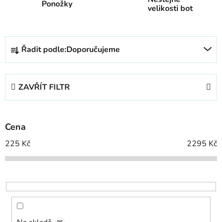
Ponožky
velikosti bot
Ř
Řadit podle:
Doporučujeme
a
z
e
ZAVŘÍT FILTR
n
í
p
Cena
r
o
225
Kč
2295
Kč
d
u
k
t
ů