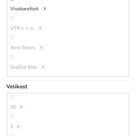
Vivobarefoot
3
VTR s. r. o.
0
Xero Shoes
0
ZeaZoo Kids
0
Velikost
XS
0
S
0