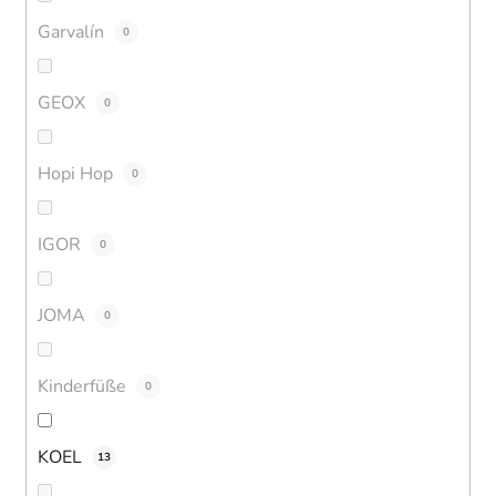
Garvalín
0
GEOX
0
Hopi Hop
0
IGOR
0
JOMA
0
Kinderfüße
0
KOEL
13