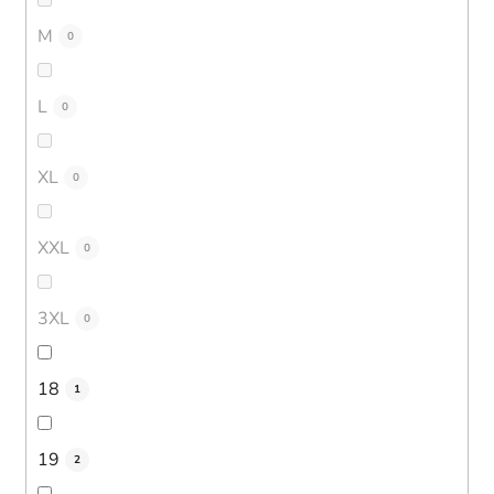
M
0
L
0
XL
0
XXL
0
3XL
0
18
1
19
2