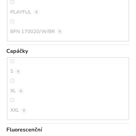
PLAYFUL
0
BFN 170020/W/BR
0
Capáčky
S
0
XL
0
XXL
0
Fluorescenční