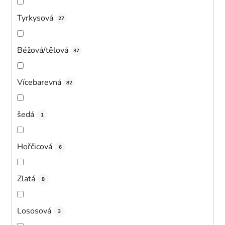
Tyrkysová
27
Béžová/tělová
37
Vícebarevná
82
šedá
1
Hořčicová
6
Zlatá
8
Lososová
3