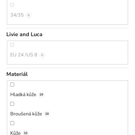
34/35
0
Livie and Luca
EU 24 /US 8
0
Materiál
Hladká kůže
19
Broušená kůže
20
Kůže
33