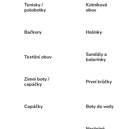
Tenisky /
Kotníková
polobotky
obuv
Bačkory
Holínky
Sandály a
Textilní obuv
balerínky
Zimní boty /
První krůčky
capáčky
Capáčky
Boty do vody
Nestejné