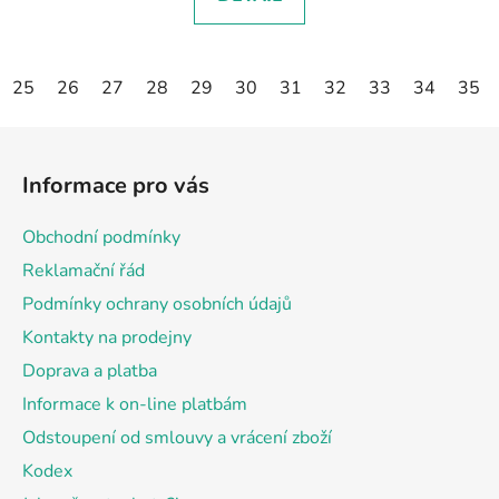
25
26
27
28
29
30
31
32
33
34
35
Z
á
Informace pro vás
p
a
Obchodní podmínky
t
Reklamační řád
í
Podmínky ochrany osobních údajů
Kontakty na prodejny
Doprava a platba
Informace k on-line platbám
Odstoupení od smlouvy a vrácení zboží
Kodex