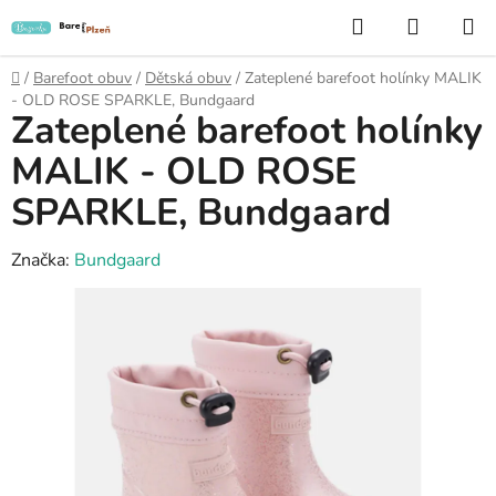
Přejít
Hledat
NÁKUP
na
KOŠÍK
obsah
Domů
/
Barefoot obuv
/
Dětská obuv
/
Zateplené barefoot holínky MALIK
- OLD ROSE SPARKLE, Bundgaard
Zateplené barefoot holínky
MALIK - OLD ROSE
SPARKLE, Bundgaard
Značka:
Bundgaard