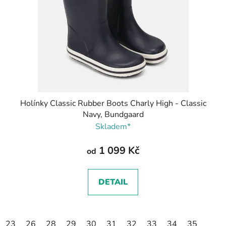
Holínky Classic Rubber Boots Charly High - Classic
Navy, Bundgaard
Skladem*
1 099 Kč
od
DETAIL
23
26
28
29
30
31
32
33
34
35