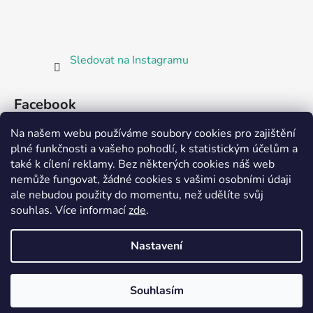
Sledovat na Instagramu
Facebook
Na našem webu používáme soubory cookies pro zajištění
plné funkčnosti a vašeho pohodlí, k statistickým účelům a
také k cílení reklamy. Bez některých cookies náš web
nemůže fungovat, žádné cookies s vašimi osobními údaji
ale nebudou použity do momentu, než udělíte svůj
Partnerská prodejna Barefoot Plzeň
souhlas
.
Více informací
zde
.
Nastavení
Vytvořil Shoptet
Souhlasím
Copyright 2026
Bosorka Plzeň
. Všechna práva
vyhrazena.