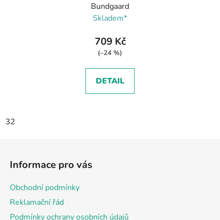
Bundgaard
Skladem*
709 Kč
(–24 %)
DETAIL
32
Z
á
Informace pro vás
p
a
Obchodní podmínky
t
Reklamační řád
í
Podmínky ochrany osobních údajů