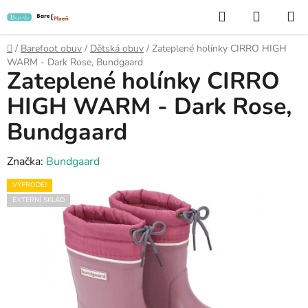
Přejít
Hledat
NÁKUP
na
KOŠÍK
obsah
Domů
/
Barefoot obuv
/
Dětská obuv
/
Zateplené holínky CIRRO HIGH
WARM - Dark Rose, Bundgaard
Zateplené holínky CIRRO
HIGH WARM - Dark Rose,
Bundgaard
Značka:
Bundgaard
VÝPRODEJ
EXTERNÍ SKLAD