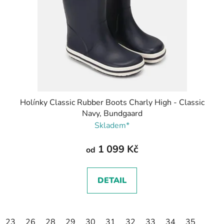
Holínky Classic Rubber Boots Charly High - Classic
Navy, Bundgaard
Skladem*
1 099 Kč
od
DETAIL
23
26
28
29
30
31
32
33
34
35