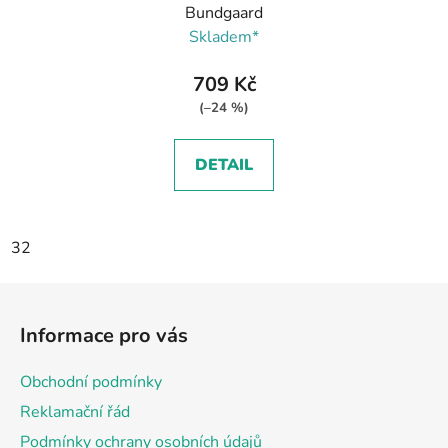
Bundgaard
Skladem*
709 Kč
(–24 %)
DETAIL
32
Z
á
Informace pro vás
p
a
Obchodní podmínky
t
Reklamační řád
í
Podmínky ochrany osobních údajů