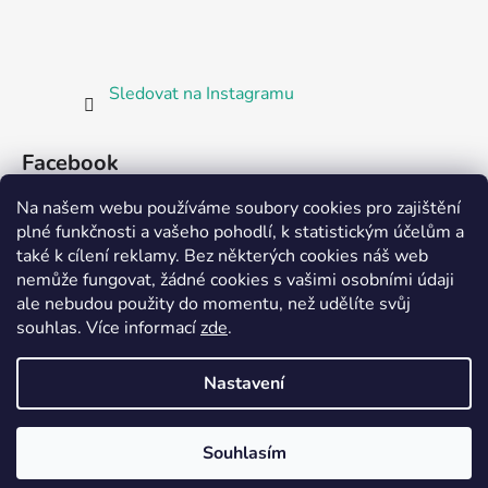
Sledovat na Instagramu
Facebook
Na našem webu používáme soubory cookies pro zajištění
plné funkčnosti a vašeho pohodlí, k statistickým účelům a
také k cílení reklamy. Bez některých cookies náš web
nemůže fungovat, žádné cookies s vašimi osobními údaji
ale nebudou použity do momentu, než udělíte svůj
Partnerská prodejna Barefoot Plzeň
souhlas
.
Více informací
zde
.
Nastavení
Vytvořil Shoptet
Souhlasím
Copyright 2026
Bosorka Plzeň
. Všechna práva
vyhrazena.