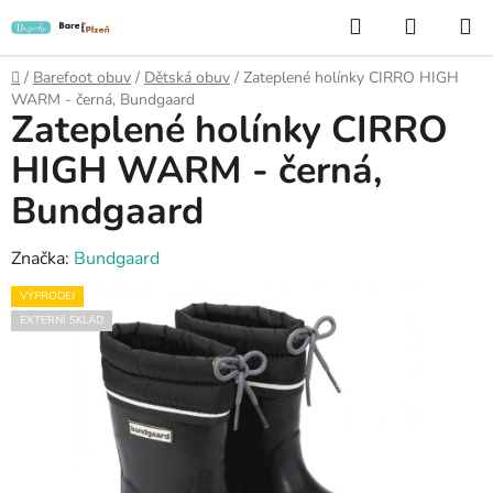
Přejít
Hledat
NÁKUP
na
KOŠÍK
obsah
Domů
/
Barefoot obuv
/
Dětská obuv
/
Zateplené holínky CIRRO HIGH
WARM - černá, Bundgaard
Zateplené holínky CIRRO
HIGH WARM - černá,
Bundgaard
Značka:
Bundgaard
VÝPRODEJ
EXTERNÍ SKLAD