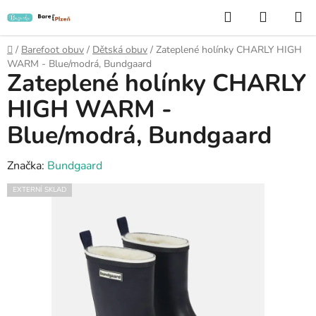
Přejít
Hledat
NÁKUP
na
KOŠÍK
obsah
Domů
/
Barefoot obuv
/
Dětská obuv
/
Zateplené holínky CHARLY HIGH
WARM - Blue/modrá, Bundgaard
Zateplené holínky CHARLY
HIGH WARM -
Blue/modrá, Bundgaard
Značka:
Bundgaard
EXTERNÍ SKLAD