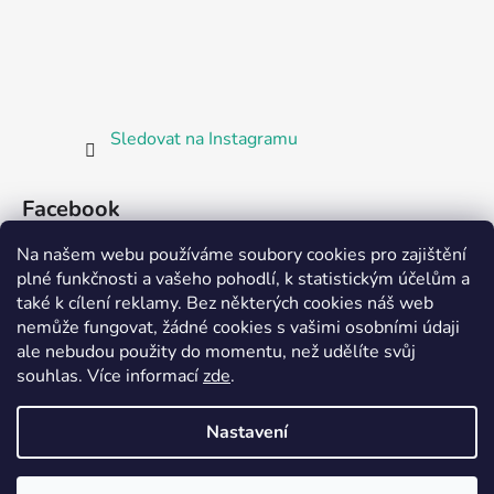
Sledovat na Instagramu
Facebook
Na našem webu používáme soubory cookies pro zajištění
plné funkčnosti a vašeho pohodlí, k statistickým účelům a
také k cílení reklamy. Bez některých cookies náš web
nemůže fungovat, žádné cookies s vašimi osobními údaji
ale nebudou použity do momentu, než udělíte svůj
Partnerská prodejna Barefoot Plzeň
souhlas
.
Více informací
zde
.
Nastavení
Vytvořil Shoptet