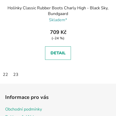
Holínky Classic Rubber Boots Charly High - Black Sky,
Bundgaard
Skladem*
709 Kč
(–24 %)
DETAIL
22
23
Z
á
Informace pro vás
p
a
Obchodní podmínky
t