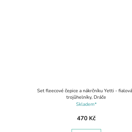
Set fleecové čepice a nákrčníku Yetti - fialová
trojůhelníky, Dráče
Skladem*
470 Kč