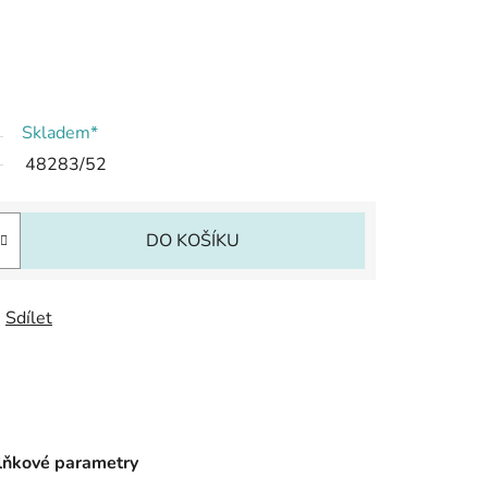
Skladem*
48283/52
DO KOŠÍKU
Sdílet
ňkové parametry