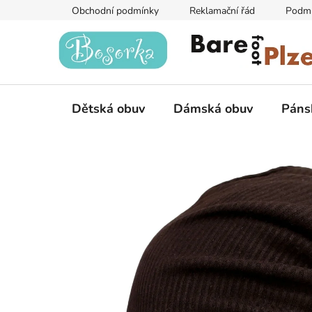
Přejít
Obchodní podmínky
Reklamační řád
Podmí
na
obsah
Dětská obuv
Dámská obuv
Páns