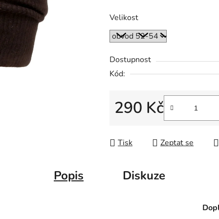
Velikost
Dostupnost
Kód:
290 Kč
Měrná cena:
Tisk
Zeptat se
Popis
Diskuze
Dopl