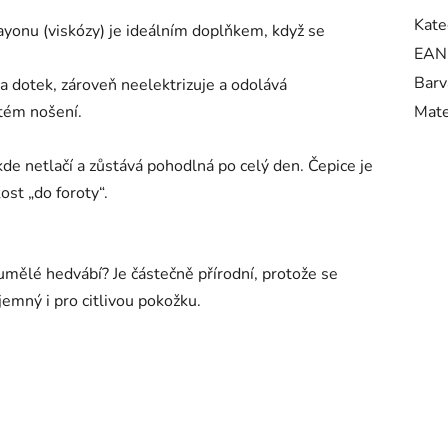
Kate
rayonu (viskózy) je ideálním doplňkem, když se
EAN
Barv
a dotek, zároveň neelektrizuje a odolává
stém nošení.
Mate
de netlačí a zůstává pohodlná po celý den. Čepice je
ost „do foroty“.
umělé hedvábí? Je částečně přírodní, protože se
íjemný i pro citlivou pokožku.