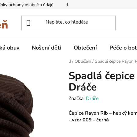
nky ochrany osobních údajů
Kontakty na prodejny
Doprava
ká obuv
Nošení dětí
Oblečení
Péče o bot
Domů
/
Oblečení
/
Spadlá čepice Rayon R
Spadlá čepice
Dráče
Značka:
Dráče
Čepice Rayon Rib – hebký komf
- vzor 009 - černá