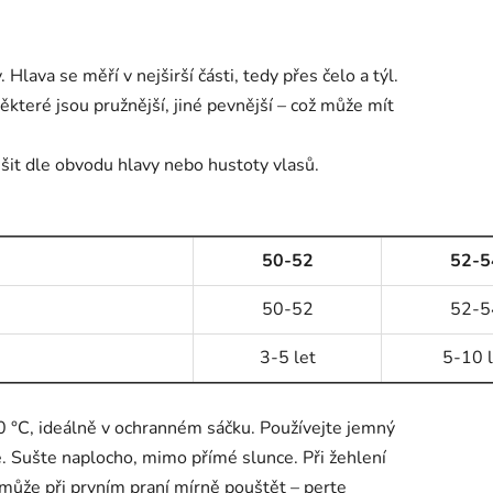
Hlava se měří v nejširší části, tedy přes čelo a týl.
ěkteré jsou pružnější, jiné pevnější – což může mít
išit dle obvodu hlavy nebo hustoty vlasů.
50-52
52-5
50-52
52-5
3-5 let
5-10 l
 °C, ideálně v ochranném sáčku. Používejte jemný
e. Sušte naplocho, mimo přímé slunce. Při žehlení
 může při prvním praní mírně pouštět – perte