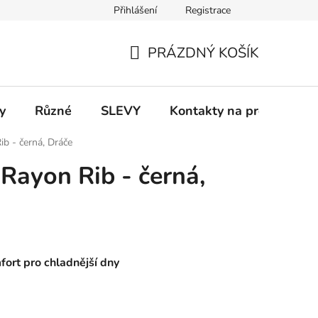
Přihlášení
Registrace
 a platba
Informace k on-line platbám
Odstoupení od smlou
PRÁZDNÝ KOŠÍK
NÁKUPNÍ
KOŠÍK
y
Různé
SLEVY
Kontakty na prodejny
ib - černá, Dráče
 Rayon Rib - černá,
ort pro chladnější dny