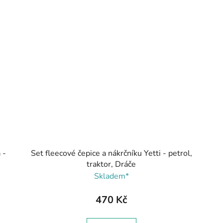
 -
Set fleecové čepice a nákrčníku Yetti - petrol,
traktor, Dráče
Skladem*
470 Kč