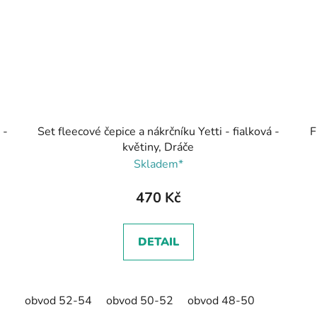
 -
Set fleecové čepice a nákrčníku Yetti - fialková -
F
květiny, Dráče
Skladem*
470 Kč
DETAIL
obvod 52-54
obvod 50-52
obvod 48-50