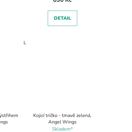
DETAIL
L
výstřihem
Kojicí tričko - tmavě zelená,
ings
Angel Wings
Skladem*