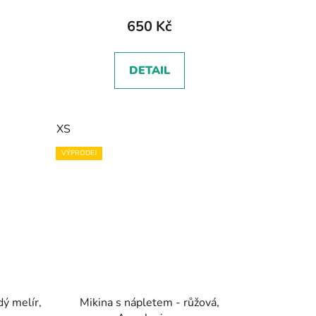
650 Kč
DETAIL
XS
VÝPRODEJ
dý melír,
Mikina s nápletem - růžová,