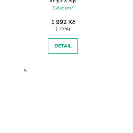
Angel wings
Skladem*
1 992 Kč
(–20 %)
DETAIL
S