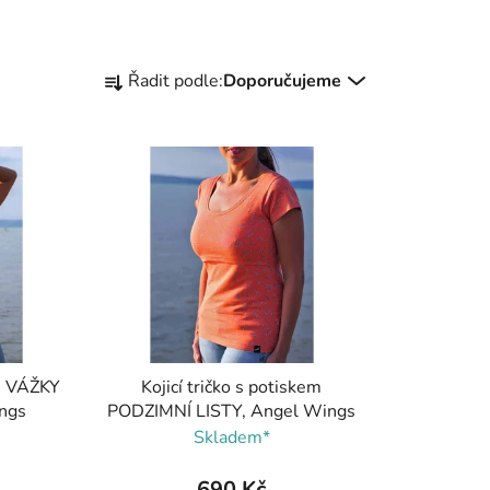
Ř
Řadit podle:
Doporučujeme
a
z
e
n
í
p
r
o
d
u
k
em VÁŽKY
Kojicí tričko s potiskem
t
ings
PODZIMNÍ LISTY, Angel Wings
ů
Skladem*
690 Kč