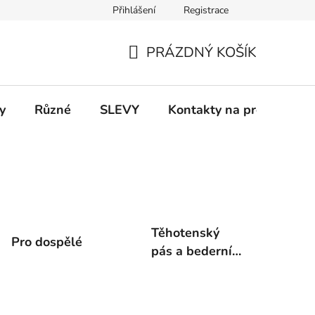
Přihlášení
Registrace
 a platba
Informace k on-line platbám
Odstoupení od smlou
PRÁZDNÝ KOŠÍK
NÁKUPNÍ
KOŠÍK
y
Různé
SLEVY
Kontakty na prodejny
Těhotenský
Pro dospělé
pás a bederní
pás Nice Belly