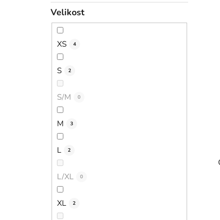
Velikost
XS
4
S
2
S/M
0
M
3
L
2
L/XL
0
XL
2