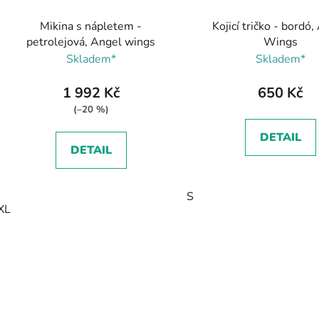
Mikina s nápletem -
Kojicí tričko - bordó
petrolejová, Angel wings
Wings
Skladem*
Skladem*
1 992 Kč
650 Kč
(–20 %)
DETAIL
DETAIL
S
XL