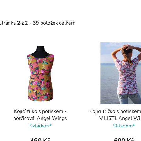
Stránka
2
z
2
-
39
položek celkem
V
ý
p
s
p
r
o
d
Kojící tílko s potiskem -
Kojicí tričko s potisk
u
horčicová, Angel Wings
V LISTÍ, Angel W
k
Skladem*
Skladem*
t
ů
490 Kč
690 Kč