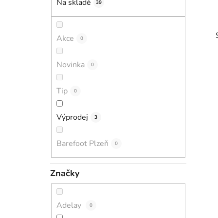
Na skladě
39
p
a
n
Akce
0
e
l
Novinka
0
Tip
0
i
Výprodej
3
Barefoot Plzeň
0
Značky
Adelay
0