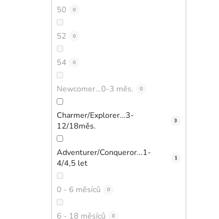
50
0
52
0
54
0
Newcomer...0-3 měs.
0
Charmer/Explorer...3-
3
12/18měs.
Adventurer/Conqueror...1-
1
4/4,5 let
0 - 6 měsíců
0
6 - 18 měsíců
0