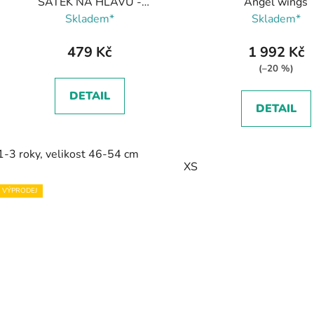
ŠÁTEK NA HLAVU -
Angel wings
BLUEBERRY, FUN2BEMUM
Skladem*
Skladem*
479 Kč
1 992 Kč
(–20 %)
DETAIL
DETAIL
1-3 roky, velikost 46-54 cm
XS
VÝPRODEJ