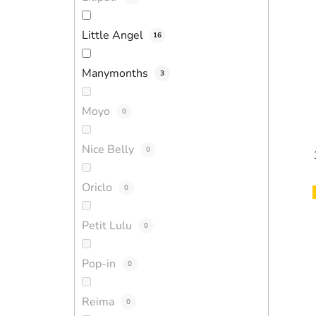
Little Angel
16
Manymonths
3
Moyo
0
Nice Belly
0
Oriclo
0
Petit Lulu
0
Pop-in
0
Reima
0