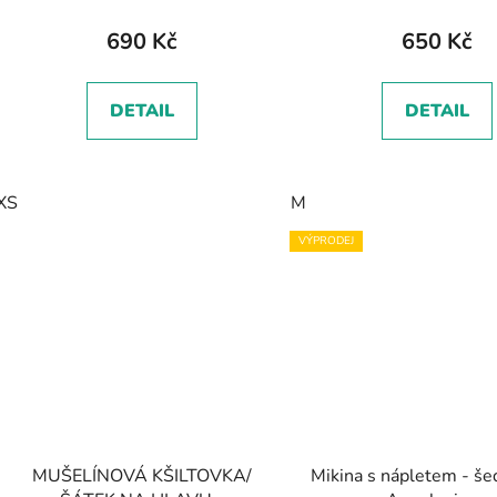
690 Kč
650 Kč
DETAIL
DETAIL
XS
M
VÝPRODEJ
MUŠELÍNOVÁ KŠILTOVKA/
Mikina s nápletem - še