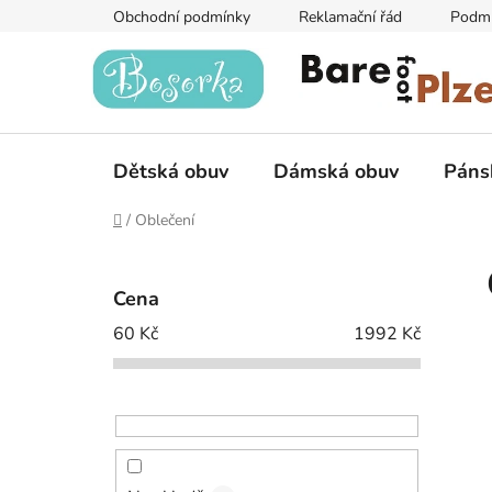
Přejít
Obchodní podmínky
Reklamační řád
Podmí
na
obsah
Dětská obuv
Dámská obuv
Páns
Domů
/
Oblečení
P
o
Cena
s
60
Kč
1992
Kč
t
r
a
n
n
í