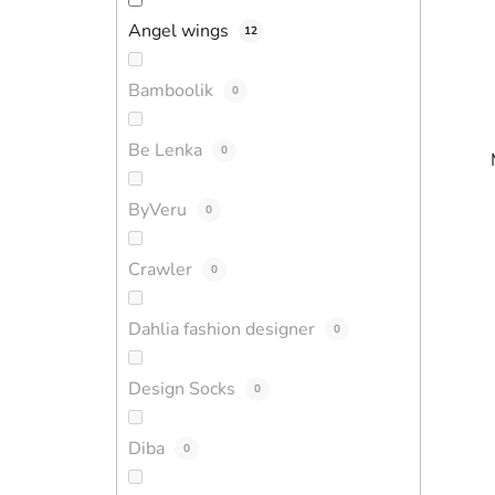
Angel wings
12
Bamboolik
0
Be Lenka
0
ByVeru
0
Crawler
0
Dahlia fashion designer
0
Design Socks
0
Diba
0