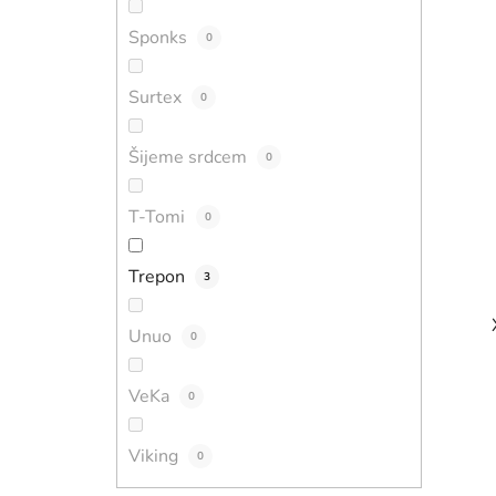
Sponks
0
Surtex
0
Šijeme srdcem
0
T-Tomi
0
Trepon
3
Unuo
0
VeKa
0
Viking
0