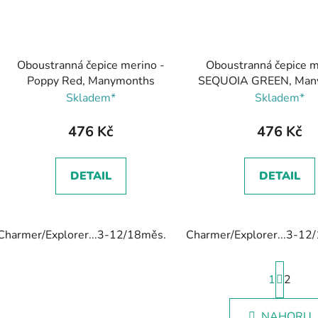
Oboustranná čepice merino -
Oboustranná čepice m
Poppy Red, Manymonths
SEQUOIA GREEN, Man
Skladem*
Skladem*
476 Kč
476 Kč
DETAIL
DETAIL
Charmer/Explorer...3-12/18měs.
Charmer/Explorer...3-12
S
1
t
2
r
O
á
NAHORU