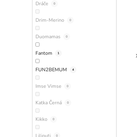
Dráče
0
Drim-Merino
0
Duomamas
0
Fantom
1
FUN2BEMUM
4
Imse Vimse
0
Katka Černá
0
Kikko
0
Liliputi
0