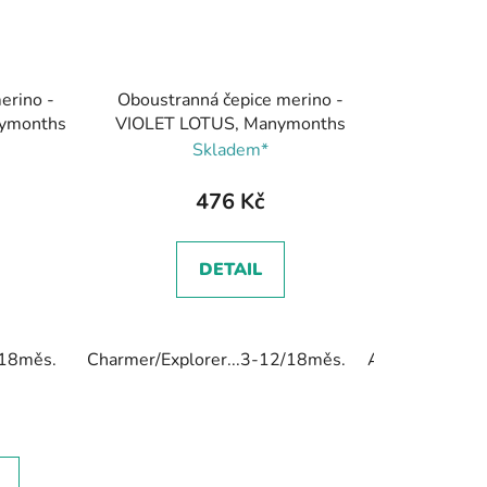
erino -
Oboustranná čepice merino -
ymonths
VIOLET LOTUS, Manymonths
Skladem*
476 Kč
DETAIL
/18měs.
Charmer/Explorer...3-12/18měs.
Adventurer/Con