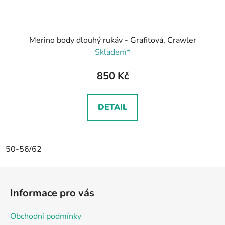
Merino body dlouhý rukáv - Grafitová, Crawler
Skladem*
850 Kč
DETAIL
50-56/62
Z
á
Informace pro vás
p
a
Obchodní podmínky