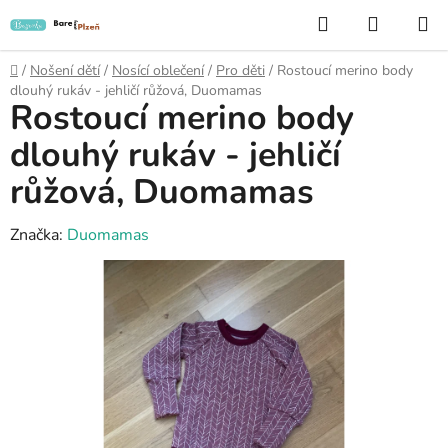
Přejít
Hledat
NÁKUP
na
KOŠÍK
obsah
Domů
/
Nošení dětí
/
Nosící oblečení
/
Pro děti
/
Rostoucí merino body
dlouhý rukáv - jehličí růžová, Duomamas
Rostoucí merino body
dlouhý rukáv - jehličí
růžová, Duomamas
Značka:
Duomamas