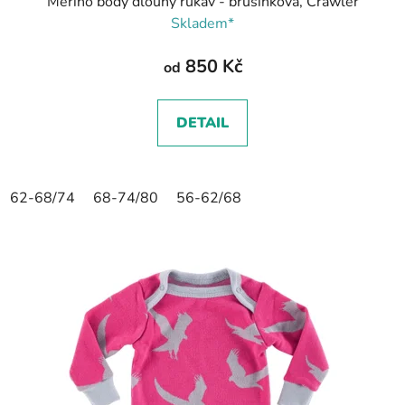
Merino body dlouhý rukáv - brusinková, Crawler
Skladem*
850 Kč
od
DETAIL
62-68/74
68-74/80
56-62/68