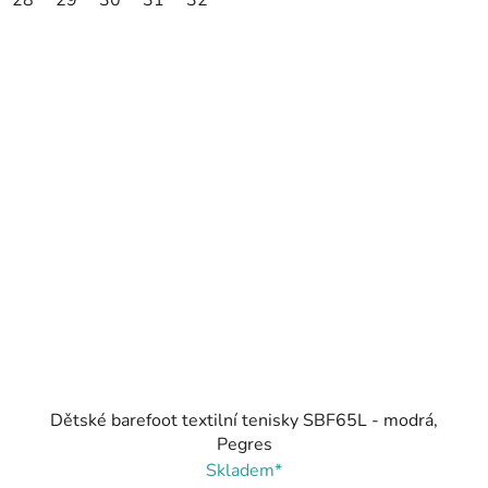
28
29
30
31
32
Dětské barefoot textilní tenisky SBF65L - modrá,
Pegres
Skladem*