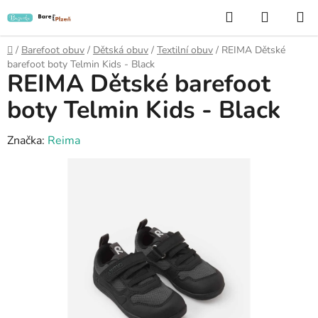
Přejít
Hledat
NÁKUP
na
KOŠÍK
obsah
Domů
/
Barefoot obuv
/
Dětská obuv
/
Textilní obuv
/
REIMA Dětské
barefoot boty Telmin Kids - Black
REIMA Dětské barefoot
boty Telmin Kids - Black
Značka:
Reima